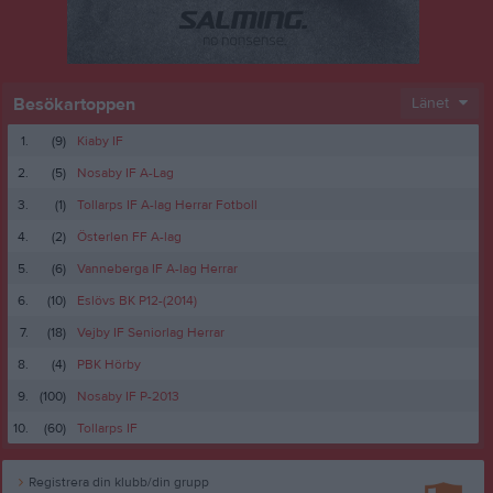
Besökartoppen
Länet
1.
(9)
Kiaby IF
2.
(5)
Nosaby IF A-Lag
3.
(1)
Tollarps IF A-lag Herrar Fotboll
4.
(2)
Österlen FF A-lag
5.
(6)
Vanneberga IF A-lag Herrar
6.
(10)
Eslövs BK P12-(2014)
7.
(18)
Vejby IF Seniorlag Herrar
8.
(4)
PBK Hörby
9.
(100)
Nosaby IF P-2013
10.
(60)
Tollarps IF
Registrera din klubb/din grupp