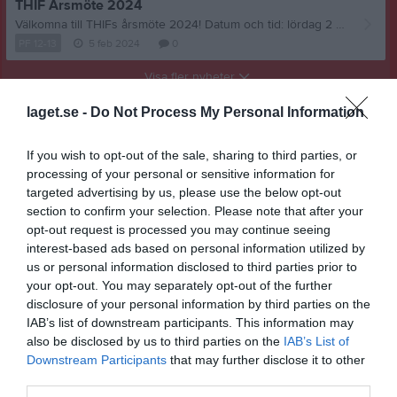
THIF Årsmöte 2024
Välkomna till THIFs årsmöte 2024! Datum och tid: lördag 2 mars 2024 kl 10.00. Plats: Tornavallen, Åsdalsvägen 5 klubbstugan eller digitalt Ingen anmälan behövs för att delta i klubbstugan. För att delta digitalt eller få tillgång till material inför mötet kontakta maria.glatz@gmail.com eller på 0708-25 96 31. Material anslås en vecka före mötet på klubbens anslagstavla på Tornavallen. Motioner till årsmötet skall vara styrelsen tillhanda senast 14 dagar före (dvs 2024-02-17), skickas till ordföranden på hans e-post bengt@thif.se eller per brev till Bengt Mårtensson, Trollskogsvägen 12, 247 45 Torna Hällestad. Välkomna! THIF Styrelse 2023
PF 12-13
5 feb 2024
0
Visa fler nyheter
laget.se -
Do Not Process My Personal Information
If you wish to opt-out of the sale, sharing to third parties, or
processing of your personal or sensitive information for
targeted advertising by us, please use the below opt-out
section to confirm your selection. Please note that after your
opt-out request is processed you may continue seeing
interest-based ads based on personal information utilized by
us or personal information disclosed to third parties prior to
your opt-out. You may separately opt-out of the further
disclosure of your personal information by third parties on the
IAB’s list of downstream participants. This information may
also be disclosed by us to third parties on the
IAB’s List of
Downstream Participants
that may further disclose it to other
third parties.