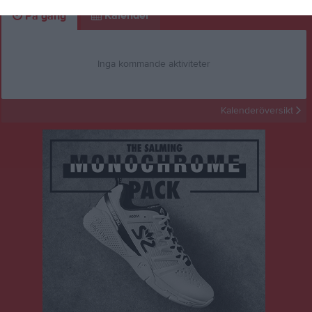
Kalender
På gång
Inga kommande aktiviteter
Kalenderöversikt