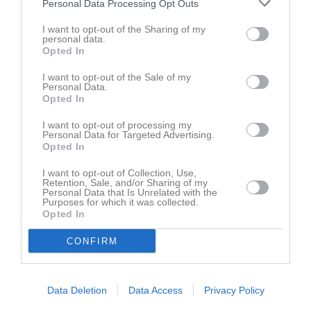
Personal Data Processing Opt Outs
I want to opt-out of the Sharing of my
personal data.
Opted In
I want to opt-out of the Sale of my
Personal Data.
Opted In
Ingen video uppladdad
Logga in och ladda upp ert första klipp
I want to opt-out of processing my
Personal Data for Targeted Advertising.
Opted In
Senast uppdaterade album
I want to opt-out of Collection, Use,
Retention, Sale, and/or Sharing of my
Personal Data that Is Unrelated with the
Purposes for which it was collected.
Opted In
CONFIRM
Inget album finns skapat
Logga in som administratör och skapa ert första album
Data Deletion
Data Access
Privacy Policy
Kalender
På gång