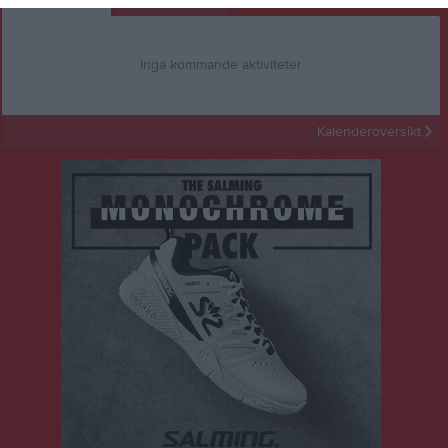
Inga kommande aktiviteter
Kalenderöversikt