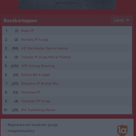
Besökartoppen
Länet
1.
(1)
Kiaby IF
2.
(2)
Nosaby IF A-Lag
3.
(56)
AIF Barrikaden Senior Herrar
4.
(3)
Tollarps IF A-lag Herrar Fotboll
5.
(210)
SPF Gillhög Bowling
6.
(12)
Eslövs BK A-laget
7.
(211)
Dösjöbro IF Buster Bus
8.
(13)
Österlen FF
9.
(4)
Österlen FF A-lag
10.
(25)
IFK Trelleborg Herrar
Registrera din klubb/din grupp
Integritetspolicy