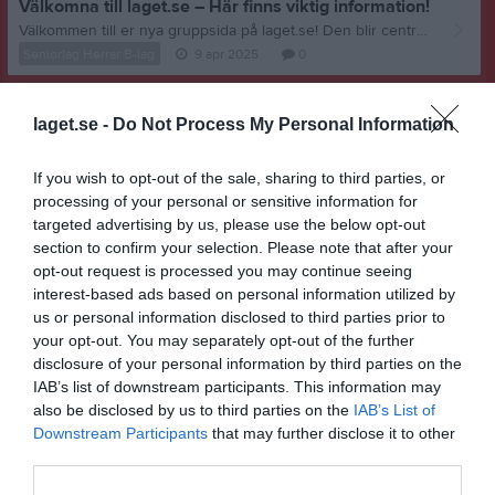
Välkomna till laget.se – Här finns viktig information!
Välkommen till er nya gruppsida på laget.se! Den blir central i all kommunikation mellan aktiva, ledare, föräldrar och andra intresserade. För att komma igång direkt med en bra kommunikation i och omkring gruppen finns ett antal viktiga punkter för sidans administratör: • Logga in och lägga till alla aktiva och ledare under Medlemmar. • Fylla på kalendern med alla inplanerade aktiviteter. Matcher läggs till via Serier medan träningar och andra aktiviteter läggs till via Aktiviteter. • Skriv nyheter löpande och berätta om verksamheten. I takt med att nya nyheter läggs till kommer den här nyhetstexten att försvinna. Om någon i gruppen har frågor om laget.se är man alltid välkommen att kontakta vår support på support@laget.se eller 019-15 44 00. Varmt välkomna till laget.se!
Seniorlag Herrar B-lag
9 apr 2025
0
laget.se -
Do Not Process My Personal Information
If you wish to opt-out of the sale, sharing to third parties, or
processing of your personal or sensitive information for
targeted advertising by us, please use the below opt-out
section to confirm your selection. Please note that after your
opt-out request is processed you may continue seeing
interest-based ads based on personal information utilized by
us or personal information disclosed to third parties prior to
your opt-out. You may separately opt-out of the further
disclosure of your personal information by third parties on the
IAB’s list of downstream participants. This information may
also be disclosed by us to third parties on the
IAB’s List of
Downstream Participants
that may further disclose it to other
third parties.
Senast uppladdade video