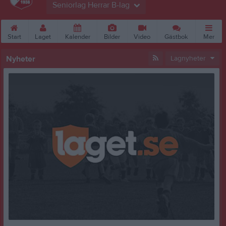
Seniorlag Herrar B-lag
Start
Laget
Kalender
Bilder
Video
Gästbok
Mer
Nyheter
Lagnyheter