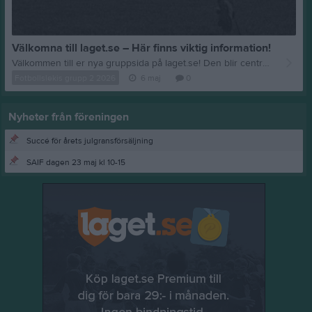
Välkomna till laget.se – Här finns viktig information!
Välkommen till er nya gruppsida på laget.se! Den blir central i all kommunikation mellan aktiva, ledare, föräldrar och andra intresserade. För att komma igång direkt med en bra kommunikation i och omkring gruppen finns ett antal viktiga punkter för sidans administratör: • Logga in och lägga till alla aktiva och ledare under Medlemmar. • Fylla på kalendern med alla inplanerade aktiviteter. Matcher läggs till via Serier medan träningar och andra aktiviteter läggs till via Aktiviteter. • Skriv nyheter löpande och berätta om verksamheten. I takt med att nya nyheter läggs till kommer den här nyhetstexten att försvinna. Om någon i gruppen har frågor om laget.se är man alltid välkommen att kontakta vår support på support@laget.se eller 019-15 44 00. Varmt välkomna till laget.se!
Fotbollslekis grupp 2 2026
6 maj
0
Nyheter från föreningen
Succé för årets julgransförsäljning
SAIF dagen 23 maj kl 10-15