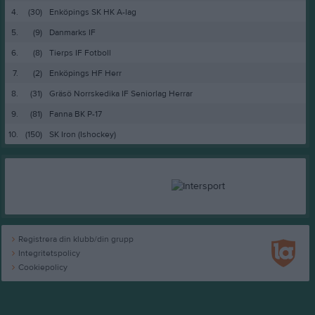
4.
(30)
Enköpings SK HK A-lag
5.
(9)
Danmarks IF
6.
(8)
Tierps IF Fotboll
7.
(2)
Enköpings HF Herr
8.
(31)
Gräsö Norrskedika IF Seniorlag Herrar
9.
(81)
Fanna BK P-17
10.
(150)
SK Iron (Ishockey)
Registrera din klubb/din grupp
Integritetspolicy
Cookiepolicy