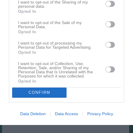
I want to opt-out of the Sharing of my
personal data.
Opted In
I want to opt-out of the Sale of my
Personal Data.
Inget album finns skapat
Opted In
Logga in som administratör och skapa ert första album
I want to opt-out of processing my
Personal Data for Targeted Advertising.
Kalender
På gång
Opted In
I want to opt-out of Collection, Use,
Retention, Sale, and/or Sharing of my
Personal Data that Is Unrelated with the
Inga kommande aktiviteter
Purposes for which it was collected.
Opted In
Kalenderöversikt
CONFIRM
Facebook
Data Deletion
Data Access
Privacy Policy