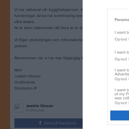
Vi har aktiverat vår trygghetsperson, Anna Lindberg, som ni kan vä
funderingar. Anna har kontinuerlig kontakt med RF-SISU där vi äve
Persona
våra ledare.
Ni är även välkommen att höra av er till respektive ordförande i 
I want t
Opted 
Vi följer utvecklingen och informationen genom kommunens insa
polisen.
I want t
Återkommer när vi har mer tillgänglig information.
Opted 
Mvh
I want 
Advertis
Joakim Olsson
Opted 
Ordförande
Strömsbro IF
I want t
of my P
was col
Opted 
Joakim Olsson
Ordförande
Dela på Facebook