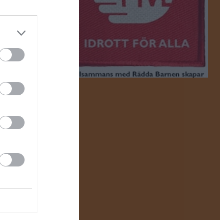
6 aug, 17:00
6 aug, 17:00
alenderöversikt
um