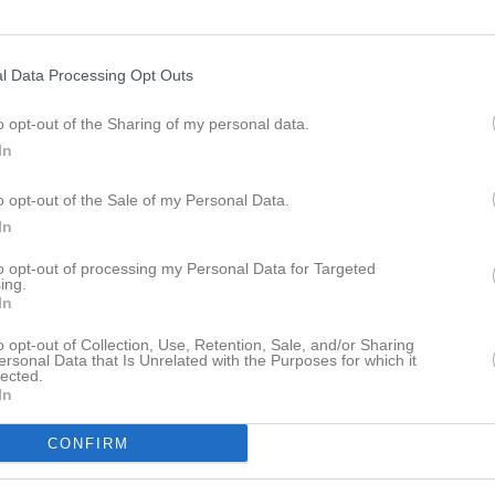
Träning
A-lag
nda er till om ni har frågor eller
n kan få stöd och utbildning till
Träning
U18 Regional
l Data Processing Opt Outs
sektionerna.
K
o opt-out of the Sharing of my personal data.
In
tser och kanaler samt via
Senast uppladdade video
o opt-out of the Sale of my Personal Data.
In
to opt-out of processing my Personal Data for Targeted
ing.
In
o opt-out of Collection, Use, Retention, Sale, and/or Sharing
ersonal Data that Is Unrelated with the Purposes for which it
Sammandrag på Testebo
lected.
In
Senast uppdaterade alb
CONFIRM
Dela på Twitter