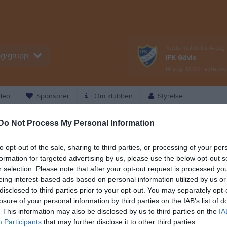
Nästa match för A-La
lag/grupp
IFK Gävle
14 aug, 18:00
Testebov
deo
Sponsorer
Om klubben
Styrelse
Do Not Process My Personal Information
Kalend
På gång
to opt-out of the sale, sharing to third parties, or processing of your per
Skottträning Pecka
U16
formation for targeted advertising by us, please use the below opt-out s
Dela
Tweeta
Alcen
r selection. Please note that after your opt-out request is processed y
eing interest-based ads based on personal information utilized by us or
förekommit händelser kopplat till
Skotträning Pecka
Team 12
disclosed to third parties prior to your opt-out. You may separately opt-
losure of your personal information by third parties on the IAB’s list of
. Vi vet alltså inte vad eller om
F2012
F2011/F2012 Fotboll
. This information may also be disclosed by us to third parties on the
IA
are och föräldrar att vara extra
Strömsbro IF - IK Huge (DM
Participants
that may further disclose it to other third parties.
semi, spelas senast 15/8)