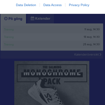
Inget album finns skapat
Data Deletion
Data Access
Privacy Policy
Logga in som administratör och skapa ert första album
Kalender
På gång
11 aug, 14:30
Träning
18 aug, 14:30
Träning
25 aug, 14:30
Träning
Kalenderöversikt