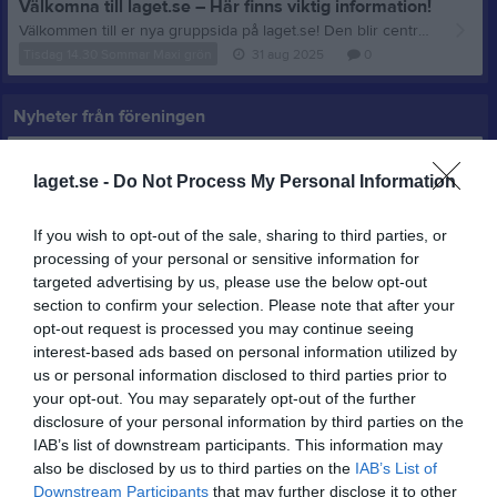
Välkomna till laget.se – Här finns viktig information!
Välkommen till er nya gruppsida på laget.se! Den blir central i all kommunikation mellan aktiva, ledare, föräldrar och andra intresserade. För att komma igång direkt med en bra kommunikation i och omkring gruppen finns ett antal viktiga punkter för sidans administratör: • Logga in och lägga till alla aktiva och ledare under Medlemmar. • Fylla på kalendern med alla inplanerade aktiviteter. Matcher läggs till via Serier medan träningar och andra aktiviteter läggs till via Aktiviteter. • Skriv nyheter löpande och berätta om verksamheten. I takt med att nya nyheter läggs till kommer den här nyhetstexten att försvinna. Om någon i gruppen har frågor om laget.se är man alltid välkommen att kontakta vår support på support@laget.se eller 019-15 44 00. Varmt välkomna till laget.se!
Tisdag 14.30 Sommar Maxi grön
31 aug 2025
0
Nyheter från föreningen
Anmälan till höstens kurser
laget.se -
Do Not Process My Personal Information
If you wish to opt-out of the sale, sharing to third parties, or
processing of your personal or sensitive information for
targeted advertising by us, please use the below opt-out
section to confirm your selection. Please note that after your
opt-out request is processed you may continue seeing
interest-based ads based on personal information utilized by
us or personal information disclosed to third parties prior to
your opt-out. You may separately opt-out of the further
disclosure of your personal information by third parties on the
IAB’s list of downstream participants. This information may
also be disclosed by us to third parties on the
IAB’s List of
Downstream Participants
that may further disclose it to other