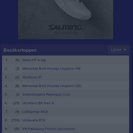
Besökartoppen
Länet
1.
(5)
Skara HF A-lag
2.
(7)
Mariestad BoIS Hockey Ungdom U18
3.
(2)
Skultorps IF
4.
(8)
Mariestad BoIS Hockey Ungdom U20
5.
(1)
Slottsskogens Petanque Club
6.
(25)
Utsiktens BK Herr A
7.
(9)
Lidköpings MCK
8.
(730)
Uddevalla BTK
9.
(15)
IFK Falköping Fotboll Seniorerna