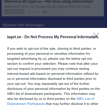
Välkomna till laget.se – Här finns viktig information!
Välkommen till er nya gruppsida på laget.se! Den blir central i all kommunikation mellan aktiva, ledare, föräldrar och andra intresserade. För att komma igång direkt med en bra kommunikation i och omkring gruppen finns ett antal viktiga punkter för sidans administratör: • Logga in och lägga till alla aktiva och ledare under Medlemmar. • Fylla på kalendern med alla inplanerade aktiviteter. Matcher läggs till via Serier medan träningar och andra aktiviteter läggs till via Aktiviteter. • Skriv nyheter löpande och berätta om verksamheten. I takt med att nya nyheter läggs till kommer den här nyhetstexten att försvinna. Om någon i gruppen har frågor om laget.se är man alltid välkommen att kontakta vår support på support@laget.se eller 019-15 44 00. Varmt välkomna till laget.se!
Ledargruppen
2 jun
0
Nyheter från föreningen
Anmälan till höstens kurser
laget.se -
Do Not Process My Personal Information
If you wish to opt-out of the sale, sharing to third parties, or
processing of your personal or sensitive information for
targeted advertising by us, please use the below opt-out
section to confirm your selection. Please note that after your
opt-out request is processed you may continue seeing
interest-based ads based on personal information utilized by
us or personal information disclosed to third parties prior to
your opt-out. You may separately opt-out of the further
disclosure of your personal information by third parties on the
IAB’s list of downstream participants. This information may
also be disclosed by us to third parties on the
IAB’s List of
Downstream Participants
that may further disclose it to other