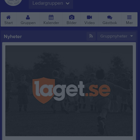
Ledargruppen
Start
Gruppen
Kalender
Bilder
Video
Gästbok
Mer
Nyheter
Gruppnyheter