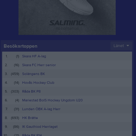
Besökartoppen
Länet
1.
(1)
Skara HF A-lag
2.
(16)
Skara FC Herr senior
3.
(459)
Solängens BK
4.
(14)
Hovås Hockey Club
5.
(303)
Råda BK P8
6.
(4)
Mariestad BoIS Hockey Ungdom U20
7.
(31)
Lunden ÖBK A-lag Herr
8.
(693)
HK Brätte
9.
(86)
IK Gauthiod Herrlaget
10.
(21)
Råda BK P14