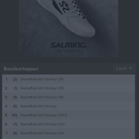
Besökartoppen
Länet
1.
(2)
Skellefteå AIK Hockey U15
2.
(1)
Skellefteå AIK Hockey U18
3.
(3)
Skellefteå AIK Hockey U16
4.
(5)
Skellefteå AIK Hockey
5.
(10)
Skellefteå AIK Hockey U19 D
6.
(7)
Skellefteå AIK Hockey U20
7.
(8)
Skellefteå AIK Hockey U14