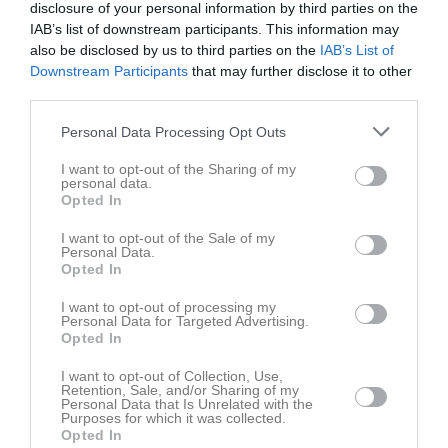
disclosure of your personal information by third parties on the
IAB’s list of downstream participants. This information may
Oliver Pitching 2
also be disclosed by us to third parties on the
IAB’s List of
Oliver gör narr av Erik
Downstream Participants
that may further disclose it to other
third parties.
Senast uppdaterade album
Personal Data Processing Opt Outs
I want to opt-out of the Sharing of my
personal data.
Opted In
I want to opt-out of the Sale of my
Personal Data.
Inget album finns skapat
Opted In
Logga in som administratör och skapa ert första album
I want to opt-out of processing my
Personal Data for Targeted Advertising.
Kalender
På gång
Opted In
I want to opt-out of Collection, Use,
10 aug, 18:00
Träning
Retention, Sale, and/or Sharing of my
Personal Data that Is Unrelated with the
12 aug, 17:30
Träning
Purposes for which it was collected.
Opted In
17 aug, 18:00
Träning