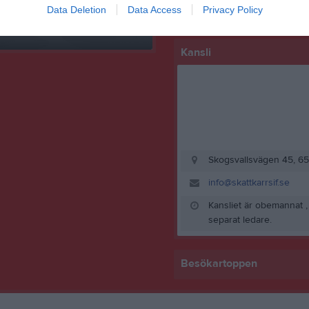
Data Deletion
Data Access
Privacy Policy
 finns skapat
administratör och skapa ert första
Kansli
Skogsvallsvägen 45, 65
info@skattkarrsif.se
Kansliet är obemannat ,
separat ledare.
Besökartoppen