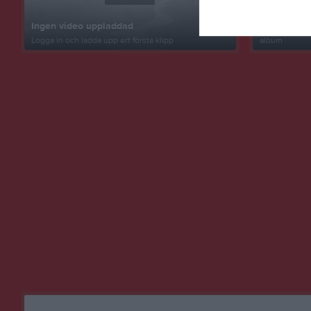
Inget album
Ingen video uppladdad
Logga in som 
Logga in och ladda upp ert första klipp
album