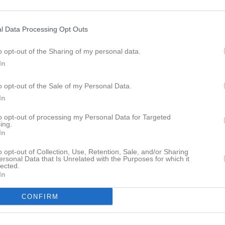
Lagnyheter
l Data Processing Opt Outs
et är 26/3 inget annat! Micke
o opt-out of the Sharing of my personal data.
In
Hej! Vi hade en liten avslutning förra veckan med glass i värmen. Nu tar vi sommarlov, men vi kör i gång i augusti. Det har varit en väldigt bra vår med många glada målvakter på träningarna och bra utveckling! Tränarna.
o opt-out of the Sale of my Personal Data.
Nyheter från föreningen
In
Nu tar vi lite Sommaruppehål
Hej! Superkul att så många vill vara med på målvaktsträning. Jag kommer att resa mycket under maj/juni, så det kommer att bli en del inställda träningar. Träningarna är borttagna, Kanske kommer det upp någon specialträning. Micke.
to opt-out of processing my Personal Data for Targeted
ing.
9 jun
Landslagets Fotbollsskola 
In
6 jun
o opt-out of Collection, Use, Retention, Sale, and/or Sharing
ersonal Data that Is Unrelated with the Purposes for which it
pdaterade album
lected.
Facebook
In
CONFIRM