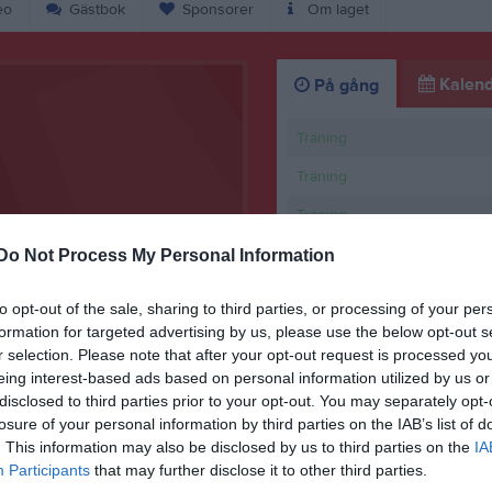
eo
Gästbok
Sponsorer
Om laget
Kalend
På gång
Träning
Träning
Träning
Träning
Do Not Process My Personal Information
Träning
to opt-out of the sale, sharing to third parties, or processing of your per
formation for targeted advertising by us, please use the below opt-out s
K
r selection. Please note that after your opt-out request is processed y
eing interest-based ads based on personal information utilized by us or
tet 26/3
Sommarlov
disclosed to third parties prior to your opt-out. You may separately opt-
losure of your personal information by third parties on the IAB’s list of
29 jun
5
. This information may also be disclosed by us to third parties on the
IA
Participants
that may further disclose it to other third parties.