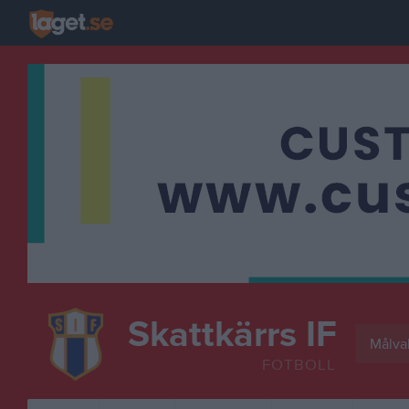
Skattkärrs IF
Målva
FOTBOLL