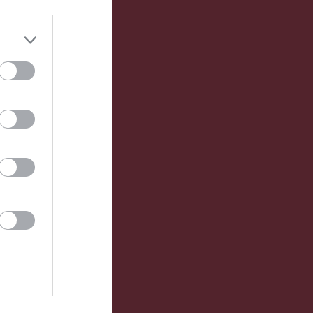
l !
2026 på Vallen
Fotbollsskolan för för små lirare tar nu sommarlov !