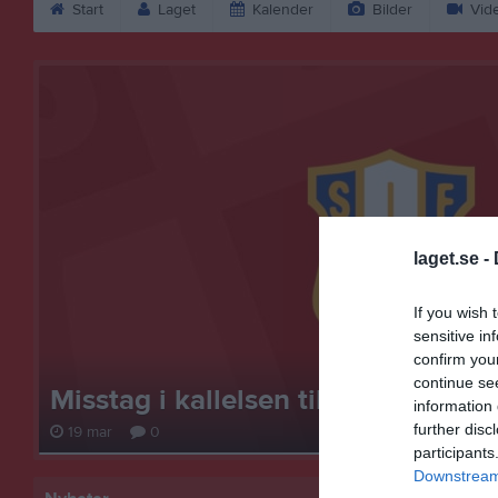
Start
Laget
Kalender
Bilder
Vid
laget.se -
If you wish 
sensitive in
confirm you
continue se
Misstag i kallelsen till föräldramö
information 
further disc
19 mar
0
participants
Downstream 