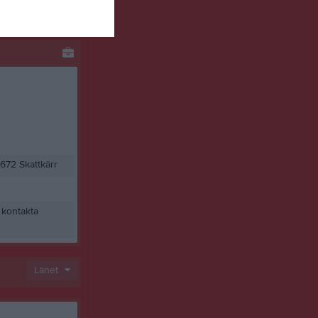
672 Skattkärr
 kontakta
Länet