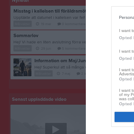
Nyheter
Misstag i kallelsen till föräldramötet 26/3
Persona
Upptäkte att datumet i kallelsen var fel! Det är uppdaterat nu! Möt
Målvakter
19 mar
0
kommentarer
I want t
Sommarlov
Opted 
Målvakter
29 jun
5
kommentarer
I want t
Opted 
Information om Maj/Juni 2026
I want 
Målvakter
7 maj
2
kommentarer
Advertis
Opted 
Visa fler nyheter
I want t
of my P
Senast uppladdade video
Senast up
was col
Opted 