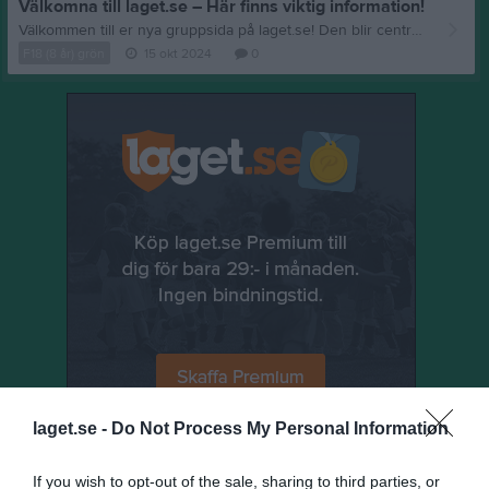
Välkomna till laget.se – Här finns viktig information!
Välkommen till er nya gruppsida på laget.se! Den blir central i all kommunikation mellan aktiva, ledare, föräldrar och andra intresserade. För att komma igång direkt med en bra kommunikation i och omkring gruppen finns ett antal viktiga punkter för sidans administratör: • Logga in och lägga till alla aktiva och ledare under Medlemmar. • Fylla på kalendern med alla inplanerade aktiviteter. Matcher läggs till via Serier medan träningar och andra aktiviteter läggs till via Aktiviteter. • Skriv nyheter löpande och berätta om verksamheten. I takt med att nya nyheter läggs till kommer den här nyhetstexten att försvinna. Om någon i gruppen har frågor om laget.se är man alltid välkommen att kontakta vår support på support@laget.se eller 019-15 44 00. Varmt välkomna till laget.se!
F18 (8 år) grön
15 okt 2024
0
laget.se -
Do Not Process My Personal Information
Senast uppladdade video
If you wish to opt-out of the sale, sharing to third parties, or