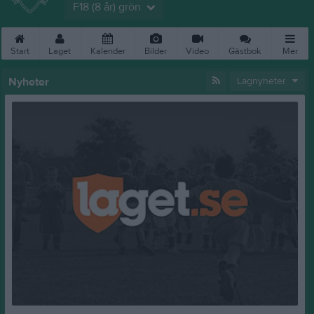
F18 (8 år) grön
Start
Laget
Kalender
Bilder
Video
Gästbok
Mer
Nyheter
Lagnyheter