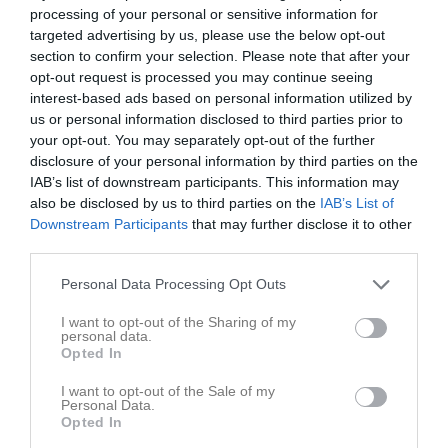
processing of your personal or sensitive information for
targeted advertising by us, please use the below opt-out
section to confirm your selection. Please note that after your
opt-out request is processed you may continue seeing
interest-based ads based on personal information utilized by
us or personal information disclosed to third parties prior to
your opt-out. You may separately opt-out of the further
Ingen video uppladdad
disclosure of your personal information by third parties on the
Logga in och ladda upp ert första klipp
IAB’s list of downstream participants. This information may
also be disclosed by us to third parties on the
IAB’s List of
Senast uppdaterade album
Downstream Participants
that may further disclose it to other
third parties.
Personal Data Processing Opt Outs
I want to opt-out of the Sharing of my
personal data.
Opted In
Inget album finns skapat
I want to opt-out of the Sale of my
Logga in som administratör och skapa ert första album
Personal Data.
Opted In
Kalender
På gång