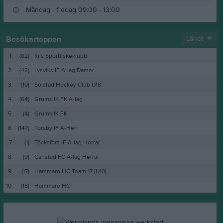
Besökartoppen
Länet
1.
(82)
Kils Sportfiskeklubb
2.
(42)
Lysviks IF A-lag Damer
3.
(10)
Solstad Hockey Club U18
4.
(64)
Grums IK FK A-lag
5.
(4)
Grums IK FK
6.
(147)
Torsby IF A-Herr
7.
(1)
Töcksfors IF A-lag Herrar
8.
(9)
Carlstad FC A-lag Herrar
9.
(17)
Hammarö HC Team 17 (U10)
10.
(18)
Hammarö HC