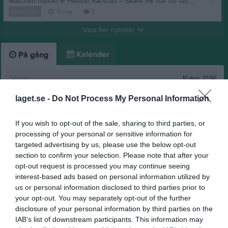
Matchen mellan IF Hellton Karlstad – Skåre HK har nu fått nytt datum och kommer att spelas:
Damjunior
11 mar
2
Visa fler nyheter
Kalender
På gång
10 aug, 17:00
Träning
13 aug, 17:00
Träning
laget.se -
Do Not Process My Personal Information
29 aug, 10:00
Träning
If you wish to opt-out of the sale, sharing to third parties, or
30 aug, 10:00
Träning
processing of your personal or sensitive information for
19 sep, 08:00
USM steg 1
targeted advertising by us, please use the below opt-out
section to confirm your selection. Please note that after your
Kalenderöversikt
opt-out request is processed you may continue seeing
interest-based ads based on personal information utilized by
us or personal information disclosed to third parties prior to
Laget
your opt-out. You may separately opt-out of the further
disclosure of your personal information by third parties on the
IAB’s list of downstream participants. This information may