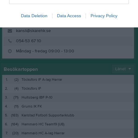
Data Deletion
Data Access
Privacy Policy
Odalvägen 50, 65350 Karlstad
kansli@skarehk.se
054-53 67 10
Besökartoppen
Länet
1.
(2)
Töcksfors IF A-lag Herrar
2.
(4)
Töcksfors IF
3.
(71)
Hultsberg IBF P-10
4.
(11)
Grums IK FK
5.
(183)
Karlstad Fotboll Supporterklubb
6.
(184)
Hammarö HC Team19 (U8)
7.
(20)
Hammarö HC A-lag Herrar