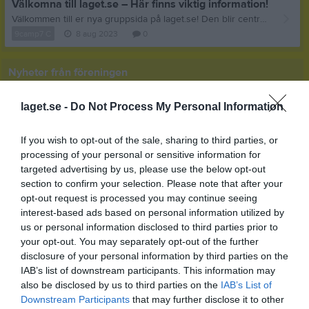
Välkomna till laget.se – Här finns viktig information!
Välkommen till er nya gruppsida på laget.se! Den blir central i all kommunikation mellan aktiva, ledare, föräldrar och andra intresserade. För att komma igång direkt med en bra kommunikation i och omkring gruppen finns ett antal viktiga punkter för sidans administratör: • Logga in och lägga till alla aktiva och ledare under Medlemmar. • Fylla på kalendern med alla inplanerade aktiviteter. Matcher läggs till via Serier medan träningar och andra aktiviteter läggs till via Aktiviteter. • Skriv nyheter löpande och berätta om verksamheten. I takt med att nya nyheter läggs till kommer den här nyhetstexten att försvinna. Om någon i gruppen har frågor om laget.se är man alltid välkommen att kontakta vår support på support@laget.se eller 019-15 44 00. Varmt välkomna till laget.se!
9camp7 C
8 aug 2023
0
Nyheter från föreningen
Premiär för vårat 50/50-lotteri
laget.se -
Do Not Process My Personal Information
If you wish to opt-out of the sale, sharing to third parties, or
processing of your personal or sensitive information for
targeted advertising by us, please use the below opt-out
section to confirm your selection. Please note that after your
opt-out request is processed you may continue seeing
interest-based ads based on personal information utilized by
us or personal information disclosed to third parties prior to
your opt-out. You may separately opt-out of the further
disclosure of your personal information by third parties on the
IAB’s list of downstream participants. This information may
also be disclosed by us to third parties on the
IAB’s List of
Downstream Participants
that may further disclose it to other