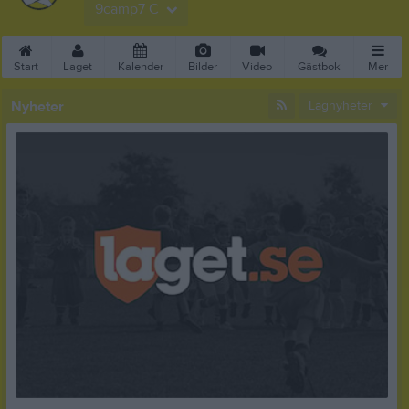
9camp7 C
Start
Laget
Kalender
Bilder
Video
Gästbok
Mer
Nyheter
Lagnyheter