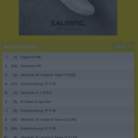
Besökartoppen
Länet
1.
(1)
Fagersta MK
2.
(69)
Smedsbo PK
3.
(2)
Västerås IK Ungdom Team 11 (U16)
4.
(27)
Gideonsbergs IF F-13
5.
(7)
Västerås IK J 18 Elit
6.
(5)
IK Oden A-lag Herr
7.
(9)
Gideonsbergs IF F-16
8.
(35)
Västerås IK Ungdom Team 12 (U15)
9.
(26)
Gideonsbergs IF P-15
10.
(4)
Västerås IK Ungdom Team 17 (U 10)