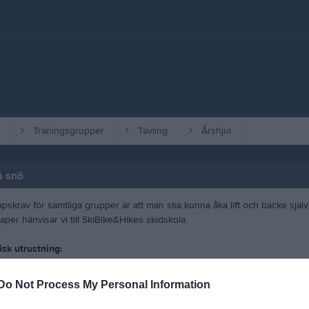
Träningsgrupper
Tävling
Årshjul
å snö
skrav för samtliga grupper är att man ska kunna åka lift och backe själv
per hänvisar vi till SkiBike&Hikes skidskola.
isk utrustning:
ed båge för U12 och uppåt vid slalomträning)
ydd
Do Not Process My Personal Information
fter väder
skidor