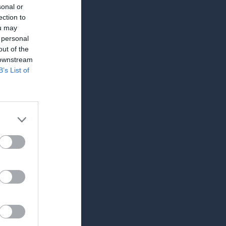
sonal or
Dokument
ection to
Liftkort
ou may
Medlemsavgift
 personal
out of the
 downstream
B’s List of
 Vi har samlat