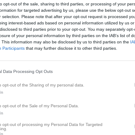
to opt-out of the sale, sharing to third parties, or processing of your per
tkort!
formation for targeted advertising by us, please use the below opt-out s
r selection. Please note that after your opt-out request is processed y
 träningar meddelas
via klubbens Facebooksida
.
eing interest-based ads based on personal information utilized by us or
disclosed to third parties prior to your opt-out. You may separately opt-
ng vintern 2025/2026
losure of your personal information by third parties on the IAB’s list of
. This information may also be disclosed by us to third parties on the
IA
& Rosa samlas i barnbacken och delas in i grupper.
Participants
that may further disclose it to other third parties.
 samlas vid liften på måndagar och vid klubbstugan övriga dagar.
 och tävlingspolicy (för alla medlemmar)
l Data Processing Opt Outs
ör barn i barngruppen
m har barn som börjar barngruppen är det viktigt att tänka på några sker.
o opt-out of the Sharing of my personal data.
nfo blad:
In
öräldrar till barn i barngruppen (födda 2014 eller senare)
o opt-out of the Sale of my Personal Data.
m våra träningsgrupper >>
In
to opt-out of processing my Personal Data for Targeted
ider
ing.
In