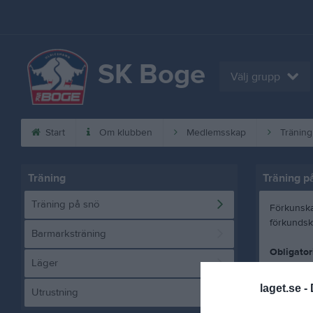
SK Boge
Välj grupp
Start
Om klubben
Medlemsskap
Träning
Träning
Träning p
Träning på snö
Förkunskap
förkundska
Barmarksträning
Obligator
Läger
- Hjälm (m
- Ryggsk
laget.se -
Utrustning
- Kläder e
- Vallade 