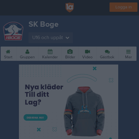
Logga in
SK Boge
U16 och uppåt
Start
Gruppen
Kalender
Bilder
Video
Gästbok
Mer