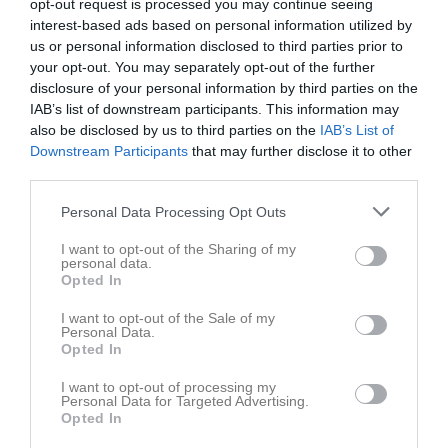
• Skriv nyheter löpande och berätta om verksamheten. I takt med
opt-out request is processed you may continue seeing
att nya nyheter läggs till kommer den här nyhetstexten att
interest-based ads based on personal information utilized by
försvinna.
us or personal information disclosed to third parties prior to
your opt-out. You may separately opt-out of the further
disclosure of your personal information by third parties on the
Om någon i gruppen har frågor om laget.se är man alltid
IAB’s list of downstream participants. This information may
välkommen att kontakta vår support på support@laget.se eller
also be disclosed by us to third parties on the
IAB’s List of
019-15 44 00.
Downstream Participants
that may further disclose it to other
third parties.
Personal Data Processing Opt Outs
Varmt välkomna till laget.se!
I want to opt-out of the Sharing of my
Dela
Tweeta
personal data.
Opted In
I want to opt-out of the Sale of my
Kommentera
Personal Data.
Opted In
Du måste logga in för att kommentera
I want to opt-out of processing my
Personal Data for Targeted Advertising.
Opted In
Logga in