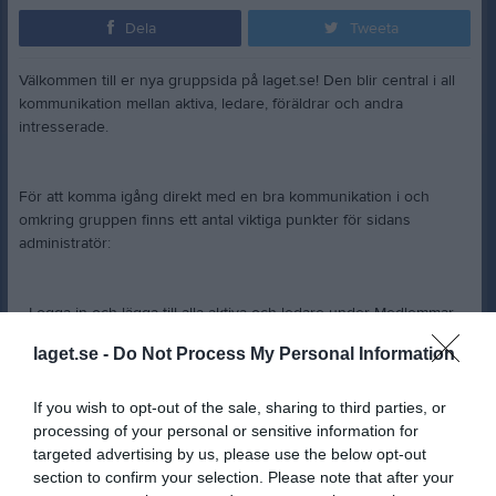
Dela
Tweeta
Välkommen till er nya gruppsida på laget.se! Den blir central i all
kommunikation mellan aktiva, ledare, föräldrar och andra
intresserade.
För att komma igång direkt med en bra kommunikation i och
omkring gruppen finns ett antal viktiga punkter för sidans
administratör:
• Logga in och lägga till alla aktiva och ledare under Medlemmar.
laget.se -
Do Not Process My Personal Information
• Fylla på kalendern med alla inplanerade aktiviteter. Matcher
läggs till via Serier medan träningar och andra aktiviteter läggs till
If you wish to opt-out of the sale, sharing to third parties, or
via Aktiviteter.
processing of your personal or sensitive information for
targeted advertising by us, please use the below opt-out
section to confirm your selection. Please note that after your