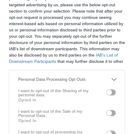
targeted advertising by us, please use the below opt-out
section to confirm your selection. Please note that after your
opt-out request is processed you may continue seeing
interest-based ads based on personal information utilized by
us or personal information disclosed to third parties prior to
your opt-out. You may separately opt-out of the further
disclosure of your personal information by third parties on the
Ingen video uppladdad
IAB’s list of downstream participants. This information may
Logga in och ladda upp ert första klipp
also be disclosed by us to third parties on the
IAB’s List of
Downstream Participants
that may further disclose it to other
Senast uppdaterade album
third parties.
Personal Data Processing Opt Outs
I want to opt-out of the Sharing of my
personal data.
Opted In
Inget album finns skapat
I want to opt-out of the Sale of my
Personal Data.
Logga in som administratör och skapa ert första album
Opted In
I want to opt-out of processing my
Kalender
På gång