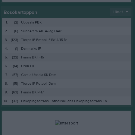
Besökartoppen
Länet
1.
(2)
Uppsala PBK
2.
(6)
Sunnersta AIF A-lag Herr
3.
(123)
Tierps IF Fotboll F13/14/15 år
4.
(1)
Danmarks IF
5.
(22)
Fanna BK F-15
6.
(14)
UNIK FK
7.
(57)
Gamla Upsala SK Dam
8.
(15)
Tierps IF Fotboll Dam
9.
(63)
Fanna BK P-17
10.
(32)
Enköpingsortens Fotbollsallians Enköpingsortens Fo