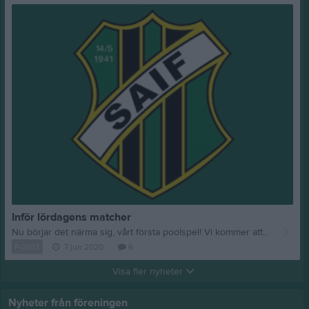
Inför lördagens matcher
Nu börjar det närma sig, vårt första poolspel! Vi kommer att spela i 5-mannalag med 2-3 avbytare i varje lag, totalt har vi 5 st lag från oss, som strax kommer att få separata kallelser så ni ser när era barn spelar. MATCHLÄNGD 3 x 15 minuter (vi kortar ner om det blir en varm dag så att barnen säkert orkar) Vi spelar dubbelmatcher, så varje lag får alltså spela två matcher var med 15 min paus emellan. 10.00-10.45 Plan A: SAIF 1 - Danmark 1 Plan B: SAIF 2 - Danmark 2 11.00-11.45 Plan A: SAIF 2 - Danmark 1 Plan B: SAIF 1 - Danmark 2 Därefter uppmanar vi till hemgång för lag 1-2 så att vi inte dröjer oss kvar till nästa gäng kommer. 12.30-13.15 Plan A: SAIF 3 - Danmark 3 Plan B: SAIF 4 - Danmark 4 13.30-14.15 Plan A: SAIF 4 - Danmark 3 Plan B: SAIF 3 - Danmark 4 Därefter uppmanar vi även dessa lag att åka hem och inte dröja sig kvar. 15.00-15.45 Plan A: SAIF F13 - Danmark F13 ÖVRIGT Vi samlas vid grillen vid parkeringen. Vi behöver hjälpas åt att hålla nere antal åskådare, gärna samåkning så långt det är möjligt, max 1 medföljande förälder/anhörig per barn. Som åskådare, håll gärna avstånd och undvik att dröja er kvar efter avslutade matcher så att vi håller nere antalet samtidiga åskådare. Tillsammans ser vi till att vi håller oss till rådande rekommendationer!
P-2013
7 jun 2020
6
Visa fler nyheter
Nyheter från föreningen