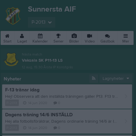
Sunnersta AIF
P-2013
Start
Laget
Kalender
Serier
Bilder
Video
Gästbok
Mer
Nästa match
Vaksala SK P11-13 LS
12 aug, 15:30
Årsta IP Konstgräs
Nyheter
Lagnyheter
F-13 tränar idag
Hej! Observera att den inställda träningen gäller P13. F13 tränar som vanligt kl 16. Vi ses på planen nere vid vattnet. Hälsningar Ledarna
P-2013
14 jun 2020
0
Dagens träning 14/6 INSTÄLLD
Hej alla fotbollsföräldrar, Dagens ordinarie träning 14/6 är INSTÄLLD. Men vi hoppas att alla barn är nöjda med poolspelet i går och ser fram emot att ses på träningen på tisdag 16/6! Vänliga hälsningar, Ledarna P-13
P-2013
14 jun 2020
0