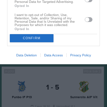
Personal Data for Targeted Advertising.
Opted In
11 aug, 16:45
Träning
I want to opt-out of Collection, Use,
12 aug, 15:30
Vaksala SK P11-13 LS (borta)
Retention, Sale, and/or Sharing of my
Personal Data that Is Unrelated with the
Purposes for which it was collected.
12 aug, 16:45
Träning
Opted In
13 aug, 16:30
Träning
CONFIRM
14 aug, 16:45
Träning
Kalenderöversikt
Data Deletion
Data Access
Privacy Policy
Spelade matcher
P-2013
P13 år Svår 2
1 - 5
Funbo IF P13
Sunnersta AIF Vit
7 aug, 18:30
Vargspåret IP 1