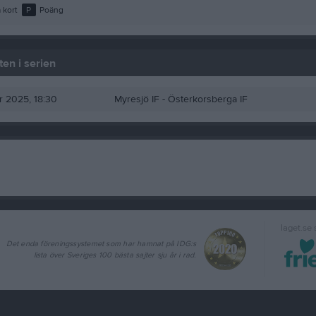
 kort
P
Poäng
en i serien
pr 2025, 18:30
Myresjö IF -
Österkorsberga IF
laget.se
Det enda föreningssystemet som har hamnat på IDG:s
lista över Sveriges 100 bästa sajter sju år i rad.
Herrlag