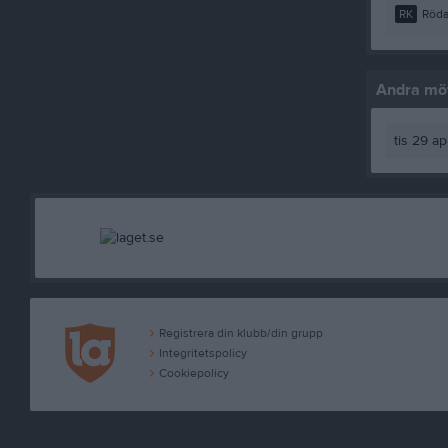
RK
Röda
Andra möt
tis 29 a
Registrera din klubb/din grupp
Integritetspolicy
Cookiepolicy