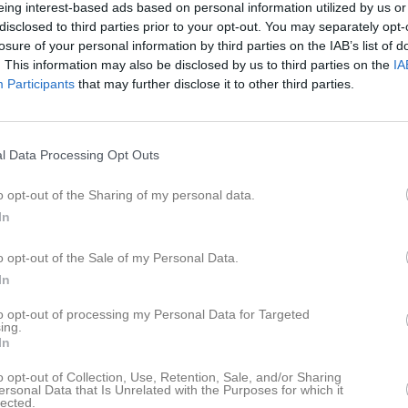
eing interest-based ads based on personal information utilized by us or
istik
disclosed to third parties prior to your opt-out. You may separately opt-
losure of your personal information by third parties on the IAB’s list of
M
G
A
GK
. This information may also be disclosed by us to third parties on the
IA
Participants
that may further disclose it to other third parties.
lman
1
0
0
0
ewander
1
0
0
0
l Data Processing Opt Outs
mqvist
1
0
0
0
fer Johansson
1
0
0
0
o opt-out of the Sharing of my personal data.
In
dersson
1
0
0
0
emyr
1
0
0
0
o opt-out of the Sale of my Personal Data.
In
Rahman Hakimi
1
0
0
0
to opt-out of processing my Personal Data for Targeted
ahmoudi
1
0
0
0
ing.
In
gerberg
1
0
0
0
o opt-out of Collection, Use, Retention, Sale, and/or Sharing
ås
1
0
0
0
ersonal Data that Is Unrelated with the Purposes for which it
lected.