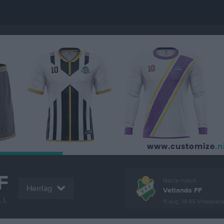
F
Nästa match
Herrlag
Vetlanda FF
LL
11 aug, 18:45
Vitalavall