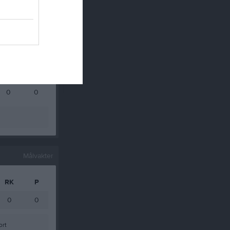
0
0
0
0
0
0
0
0
0
0
0
0
Målvakter
RK
P
0
0
ort