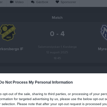
er
Video
Gästbok
Sponsorer
Match
0 - 4
Salomonslyckan 1, Korsberga
rkorsberga IF
Myres
12 augusti 2025
18:45
Do Not Process My Personal Information
Inget referat skrivet
to opt-out of the sale, sharing to third parties, or processing of your per
formation for targeted advertising by us, please use the below opt-out s
r selection. Please note that after your opt-out request is processed y