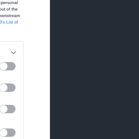
 personal
Utespelare
out of the
 downstream
RK
P
B’s List of
0
0
0
0
0
0
0
0
0
0
0
0
0
0
0
0
0
0
0
0