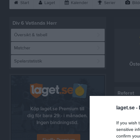
Start
Laget
Kalender
Serier
Bild
Div 6 Vetlanda Herr
Översikt & tabell
Matcher
Spelarstatistik
Öste
Referat
laget.se -
If you wish 
sensitive in
confirm you