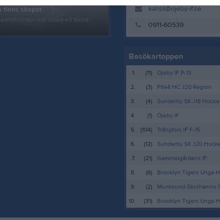
kansli@ojeby-if.se
 finns skapat
administratör och skapa ert första
0911-60539
Besökartoppen
1.
(11)
Öjeby IF P-13
2.
(3)
Piteå HC J20 Region
3.
(4)
Sunderby SK J18 Hocke
4.
(1)
Öjeby IF
5.
(104)
Trångfors IF F-15
6.
(12)
Sunderby SK J20 Hock
7.
(21)
Gammelgårdens IF
8.
(6)
Brooklyn Tigers Unga H
9.
(2)
Munksund-Skuthamns 
10.
(31)
Brooklyn Tigers Unga H