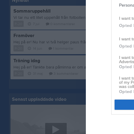
Nyheter
Persona
Sommaruppehåll
I want t
P-20
7 jul
0
kommentarer
Opted 
Framöver
I want t
Opted 
P-20
14 jun
1
kommentar
I want 
Träning idag
Advertis
Opted 
P-20
31 maj
3
kommentarer
I want t
of my P
Visa fler nyheter
was col
Opted 
Senast uppladdade video
Senast up