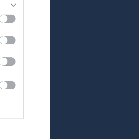
/8-26
tödet VT 2026!
rioden 6/7--3/8
 idag 16/6.