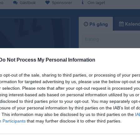
eo
Gästbok
Sponsorer
Om laget
Kalend
På gång
Träning
Öif-dagen
Do Not Process My Personal Information
Träning
Träning
to opt-out of the sale, sharing to third parties, or processing of your per
formation for targeted advertising by us, please use the below opt-out s
Träning
r selection. Please note that after your opt-out request is processed y
eing interest-based ads based on personal information utilized by us or
K
disclosed to third parties prior to your opt-out. You may separately opt-
losure of your personal information by third parties on the IAB’s list of
Framöver
. This information may also be disclosed by us to third parties on the
IA
Participants
that may further disclose it to other third parties.
14 jun
1