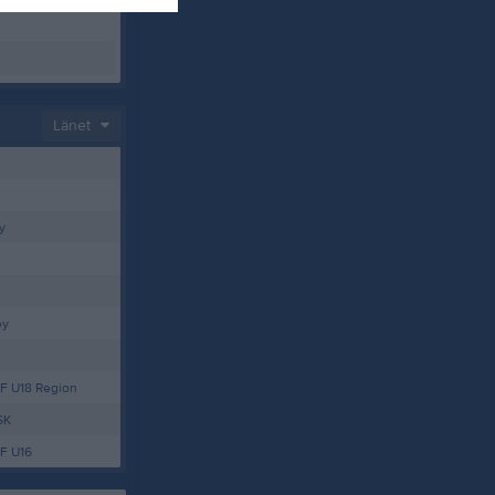
Länet
y
ey
F U18 Region
SK
F U16