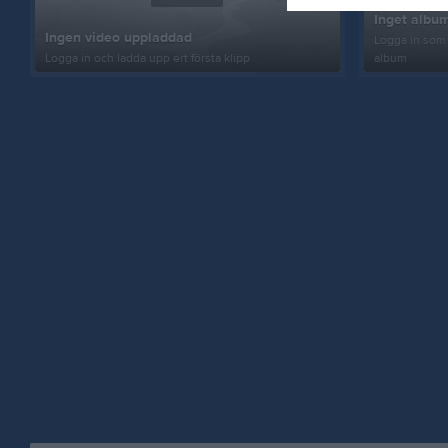
Inget album
Ingen video uppladdad
Logga in som 
Logga in och ladda upp ert första klipp
album