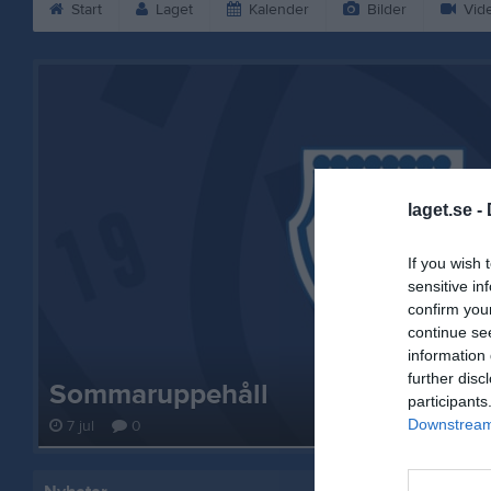
Start
Laget
Kalender
Bilder
Vid
laget.se -
If you wish 
sensitive in
confirm you
continue se
information 
further disc
Sommaruppehåll
participants
Downstream 
7 jul
0