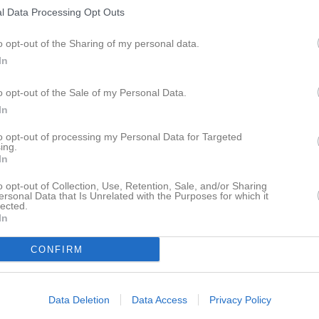
Lagnyheter
l Data Processing Opt Outs
Vi tar nu ett litet uppehåll från fotbollen, nästa träning är den 2 augusti kl13 på Gotis. Den 15 augusti är det ÖIF-dagen, där är planen att vi ska spela en träningsmatch på Björklunda (vi kör enbart match som på träning så både killarna o tjejerna får chansen och möjligheten att spela).
o opt-out of the Sharing of my personal data.
In
o opt-out of the Sale of my Personal Data.
Hej på er! Nu har vi två helger paus från träning pga midsommarhelg och Piteå Summer Games. Sista träningen innan ett litet sommaruppehåll blir då den 5 juli kl13, på Gotis som vanligt. Tänkte också se hur ni känner gällande träningstiden - tycker ni det funkar bra som det är eller skulle en annan tid eller dag passar bättre framöver? Tar gärna lite input innan vi bokar fast någon träningstid efter sommaruppehållet :)
In
Nyheter från föreningen
to opt-out of processing my Personal Data for Targeted
ing.
Närvarokort/lokstöd
In
Hej på er! Tänkte bara påminna er om att det är träning idag på Gotis kl.13, både den och kommande träningar finns nu inlagda i kalendern. Har man inte möjlighet att komma på träningen idag eller någon annan gång så är det uppskattat om ni kan meddela detta i gästboken här på sidan. Slutligen en påminnelse om att lägga till någon form av kontaktuppgift till er så att det finns möjlighet att nå er om så skulle behövas. Önskar er en fin söndag så syns vi förhoppningsvis lite senare idag
Kansliet stängt Torsdag 6
o opt-out of Collection, Use, Retention, Sale, and/or Sharing
ersonal Data that Is Unrelated with the Purposes for which it
4 aug
Närvarorapportering/LOKs
lected.
In
22 jun
Kansliet stänger under pe
pdaterade album
16 jun
Avstängda Gräsplaner from
CONFIRM
Kansli
Data Deletion
Data Access
Privacy Policy
Box 103, 94323 Öjebyn