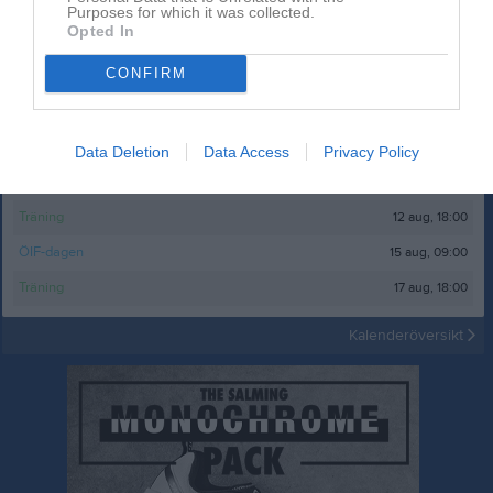
Purposes for which it was collected.
Inget album finns skapat
Opted In
Logga in som administratör och skapa ert första album
CONFIRM
Kalender
På gång
8 aug, 10:00
Saik-dagen
Data Deletion
Data Access
Privacy Policy
10 aug, 18:00
Träning
12 aug, 18:00
Träning
15 aug, 09:00
ÖIF-dagen
17 aug, 18:00
Träning
Kalenderöversikt