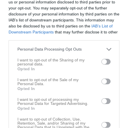
us or personal information disclosed to third parties prior to
your opt-out. You may separately opt-out of the further
disclosure of your personal information by third parties on the
IAB’s list of downstream participants. This information may
Senast uppladdade video
also be disclosed by us to third parties on the
IAB’s List of
Downstream Participants
that may further disclose it to other
third parties.
Personal Data Processing Opt Outs
I want to opt-out of the Sharing of my
personal data.
Ingen video uppladdad
Opted In
Logga in och ladda upp ert första klipp
I want to opt-out of the Sale of my
Personal Data.
Senast uppdaterade album
Opted In
I want to opt-out of processing my
Personal Data for Targeted Advertising.
Opted In
I want to opt-out of Collection, Use,
Retention, Sale, and/or Sharing of my
Personal Data that Is Unrelated with the