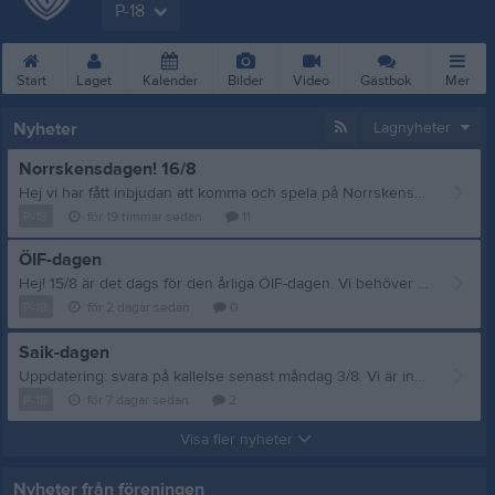
P-18
Start
Laget
Kalender
Bilder
Video
Gästbok
Mer
Nyheter
Lagnyheter
Norrskensdagen! 16/8
Hej vi har fått inbjudan att komma och spela på Norrskensdagen som är den 16/8 på förmiddagen! Så vi skulle behöva veta hur många som kan komma och spela den dagen så fort som möjligt ! Skriv en kommentar här nere om ni kan komma
P-18
för 19 timmar sedan
11
ÖIF-dagen
Hej! 15/8 är det dags för den årliga ÖIF-dagen. Vi behöver hjälpa till med 2 personer i kiosk och hamburgeri, 8.30-10.00. Gäller även uppställning av kiosk/hamburgeri. Alla som inte har en arbetsuppgift eller bakuppgift lämnar 3 lotterivinster ca 40kr/styck. Skriv nere i kommentaren om ni kan hjälpa till i kiosken. Om ingen skriver innan Fredag så kommer vi att lotta. Detta ovan gäller enbart ÖIF-föräldrarna Hela laget ÖIF/IBFF kommer att spela match, vi kommer ställa upp med två lag, en match per lag. Är utskickat en kallelse till detta, svar gärna på den så vi kan göra lagindelningen och ge ut matchtid. Ha en fin dag !
P-18
för 2 dagar sedan
0
Saik-dagen
Uppdatering: svara på kallelse senast måndag 3/8. Vi är inbjudna att spela 2 matcher på Saik-dagen den 8 Augusti. Matcherna spelas prel kl 10 och 11.15.
P-18
för 7 dagar sedan
2
Visa fler nyheter
Nyheter från föreningen