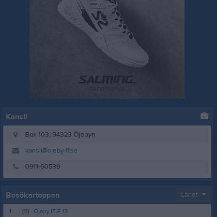
Kansli
Box 103, 94323 Öjebyn
kansli@ojeby-if.se
0911-60539
Besökartoppen
Länet
1.
(11)
Öjeby IF P-13