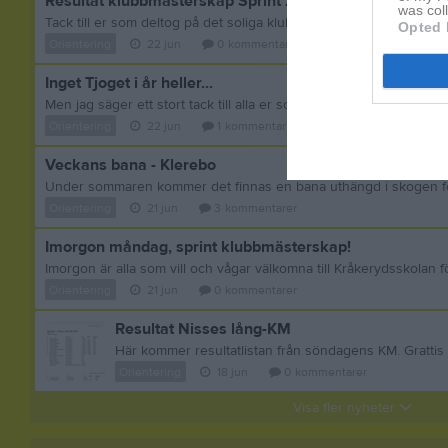
Resultat klubbmästerskap Sprint 2026
was col
Opted 
Orientering
22 jun
0
kommentarer
Inget Tjoget i år heller...
Orientering
22 jun
1
kommentar
Veckans bana - Klerebo
Orientering
21 jun
3
kommentarer
Imorgon måndag, sprint klubbmästerskap!
Orientering
21 jun
0
kommentarer
Resultat Nisses lång-KM
Orientering
18 jun
0
kommentarer
Visa fler nyheter