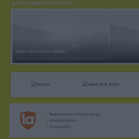
Senast uppdaterade album
Inget album finns skapat
Logga in som administratör och skapa ert första album
Registrera din klubb/din grupp
Integritetspolicy
Cookiepolicy