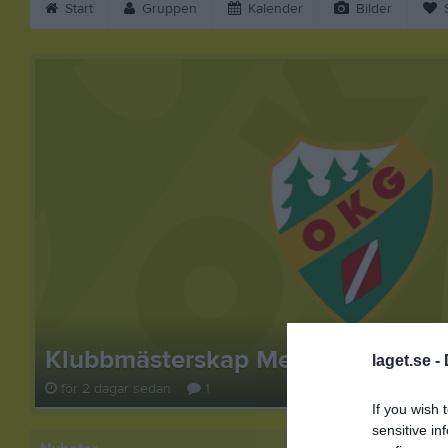
Start
Gruppen
Kalender
Bilder
S
tans
Sommarnärt
laget.se -
8 jul
1
If you wish 
sensitive in