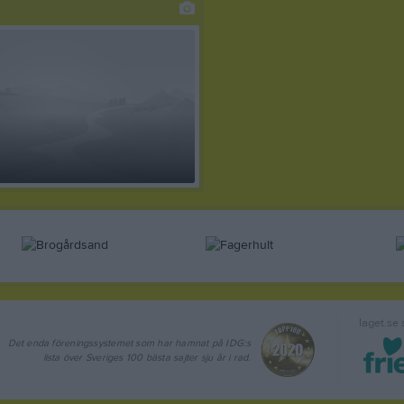
laget.se
Det enda föreningssystemet som har hamnat på IDG:s
lista över Sveriges 100 bästa sajter sju år i rad.