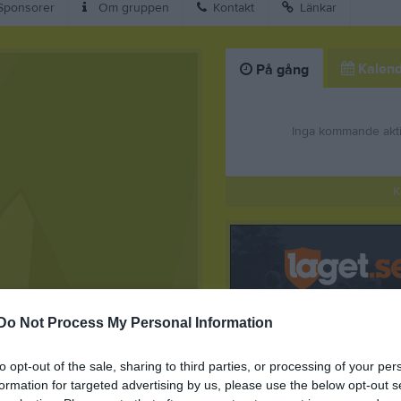
ponsorer
Om gruppen
Kontakt
Länkar
Kalend
På gång
Inga kommande akti
K
ävling imorgon torsdag 9/7
Do Not Process My Personal Information
to opt-out of the sale, sharing to third parties, or processing of your per
formation for targeted advertising by us, please use the below opt-out s