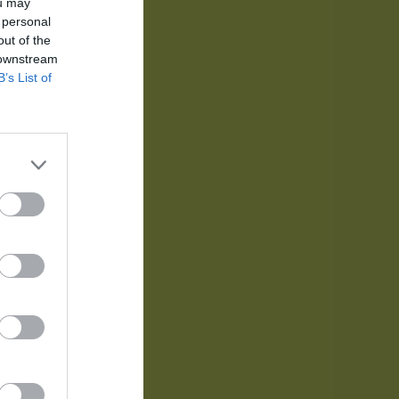
ou may
 personal
out of the
 downstream
B’s List of
Länet