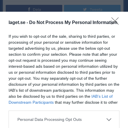
Dela
Tweeta
laget.se -
Do Not Process My Personal Information
Läs också
If you wish to opt-out of the sale, sharing to third parties, or
processing of your personal or sensitive information for
targeted advertising by us, please use the below opt-out
section to confirm your selection. Please note that after your
5 aug
3 aug
opt-out request is processed you may continue seeing
Kansliet stängt Torsdag 6/8-26
ÖIF-dagen 15/8 Arbetspass
interest-based ads based on personal information utilized by
us or personal information disclosed to third parties prior to
your opt-out. You may separately opt-out of the further
2
kommentarer
disclosure of your personal information by third parties on the
18 mar
Carl Sundström
IAB’s list of downstream participants. This information may
Hej , vi från p19 kan tyvärr ej närvara idag . Om vi får
also be disclosed by us to third parties on the
IAB’s List of
önska något så önskar vi 2 tider , en söndag och en
Downstream Participants
that may further disclose it to other
vardag tis/ons/tors
third parties.
Mvh
Personal Data Processing Opt Outs
Rapportera