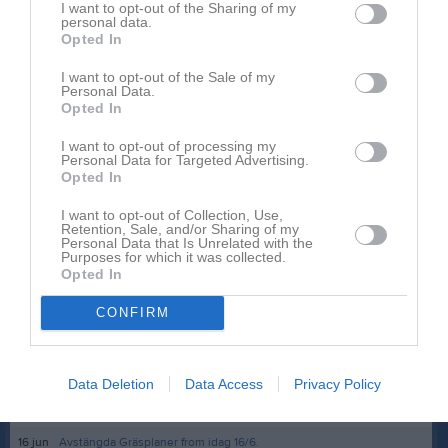
I want to opt-out of the Sharing of my
18 mar
Jessica Lundström
personal data.
Hej, vore bra om ni kunde kanske skicka någon förälder el
Opted In
dyl som kan föra eran talan. Gäller tider till både konstgräs
I want to opt-out of the Sale of my
och Gotis. Men ni gör så gott ni kan.
Personal Data.
Rapportera
Opted In
I want to opt-out of processing my
Du måste logga in för att kommentera
Personal Data for Targeted Advertising.
Opted In
Logga in
I want to opt-out of Collection, Use,
Retention, Sale, and/or Sharing of my
Personal Data that Is Unrelated with the
Purposes for which it was collected.
Opted In
Nyheter från föreningen
CONFIRM
Närvarokort/lokstöd
Kansliet stängt Torsdag 6/8-26
Data Deletion
Data Access
Privacy Policy
4 aug
Närvarorapportering/LOKstödet VT 2026!
22 jun
Kansliet stänger under perioden 6/7--3/8
16 jun
Avstängda Gräsplaner from idag 16/6.