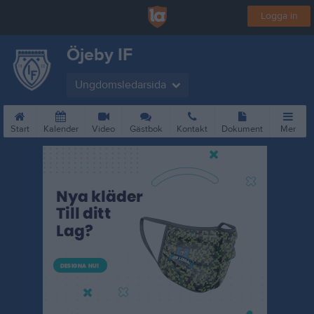
Logga in
Öjeby IF
Ungdomsledarsida
Start
Kalender
Video
Gästbok
Kontakt
Dokument
Mer