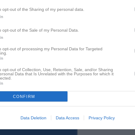
Lagnyheter
o opt-out of the Sharing of my personal data.
In
Välkommen till er nya gruppsida på laget.se! Den blir central i all kommunikation mellan aktiva, ledare, föräldrar och andra intresserade. För att komma igång direkt med en bra kommunikation i och omkring gruppen finns ett antal viktiga punkter för sidans administratör: • Logga in och lägga till alla aktiva och ledare under Medlemmar. • Fylla på kalendern med alla inplanerade aktiviteter. Matcher läggs till via Serier medan träningar och andra aktiviteter läggs till via Aktiviteter. • Skriv nyheter löpande och berätta om verksamheten. I takt med att nya nyheter läggs till kommer den här nyhetstexten att försvinna. Om någon i gruppen har frågor om laget.se är man alltid välkommen att kontakta vår support på support@laget.se eller 019-15 44 00. Varmt välkomna till laget.se!
Nyheter från föreningen
o opt-out of the Sale of my Personal Data.
In
Klädleverantör 2026 Craft
pdaterade album
to opt-out of processing my Personal Data for Targeted
ing.
Facebook
In
o opt-out of Collection, Use, Retention, Sale, and/or Sharing
ersonal Data that Is Unrelated with the Purposes for which it
lected.
 finns skapat
In
administratör och skapa ert första
CONFIRM
Twitter @munkedals_if
Data Deletion
Data Access
Privacy Policy