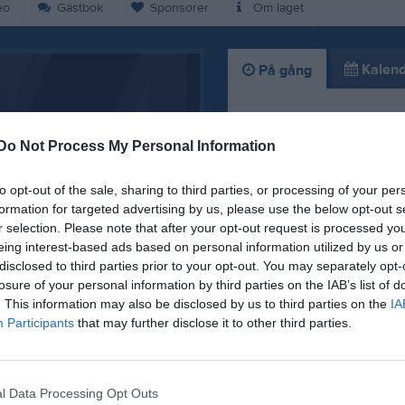
eo
Gästbok
Sponsorer
Om laget
Kalend
På gång
Inga kommande akti
Do Not Process My Personal Information
to opt-out of the sale, sharing to third parties, or processing of your per
K
formation for targeted advertising by us, please use the below opt-out s
r selection. Please note that after your opt-out request is processed y
eing interest-based ads based on personal information utilized by us or
disclosed to third parties prior to your opt-out. You may separately opt-
losure of your personal information by third parties on the IAB’s list of
. This information may also be disclosed by us to third parties on the
IA
viktig information!
Participants
that may further disclose it to other third parties.
l Data Processing Opt Outs