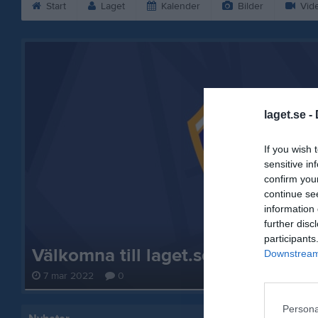
Start
Laget
Kalender
Bilder
Vid
laget.se -
If you wish 
sensitive in
confirm you
continue se
information 
further disc
participants
Välkomna till laget.se – Här finns 
Downstream 
7 mar 2022
0
Persona