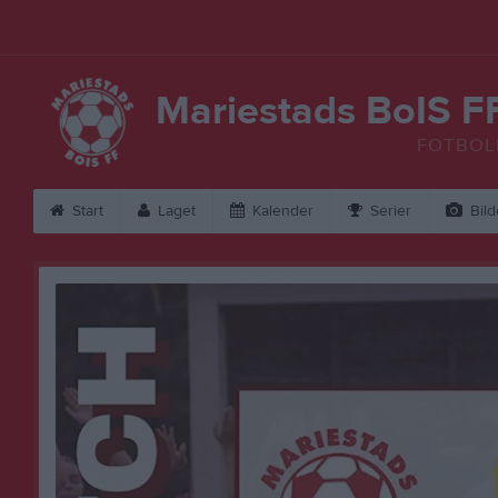
Mariestads BoIS F
FOTBOL
Start
Laget
Kalender
Serier
Bild