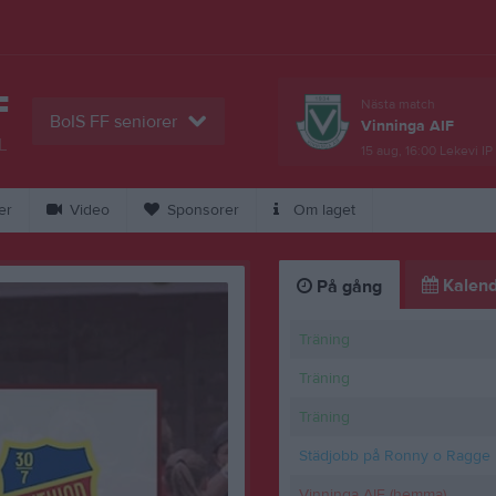
F
Nästa match
BoIS FF seniorer
Vinninga AIF
L
15 aug, 16:00
Lekevi IP
er
Video
Sponsorer
Om laget
Kalend
På gång
Träning
Träning
Träning
Städjobb på Ronny o Ragge
Vinninga AIF (hemma)