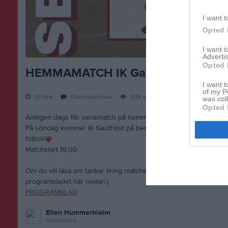
I want t
Opted 
I want 
Advertis
Opted 
HEMMAMATCH IK Gauthiod
I want t
of my P
30 maj
0
kommentarer
336
visningar
was col
Opted 
Äntligen dags för seriematch på hemmaplan igen!!
På söndag kommer IK Gauthiod på besök så ta med hela familjen
fotboll
Matchstart 16:00
Om du vill läsa om tankar kring matcher, lite små fakta om motst
programbladet här nedan:)
PROGRAMBLAD
Ellen Hummerhielm
Utespelare