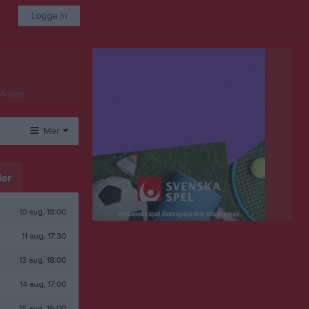
Logga in
 A-plan
Mer
Huvudmeny
Övrigt
er
Kontakt
Besökarstatistik
Länkar
10 aug, 18:00
Dokument
11 aug, 17:30
13 aug, 18:00
14 aug, 17:00
15 aug, 16:00