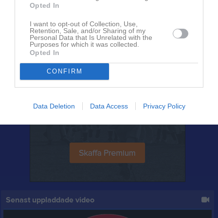
Opted In
27 jul
Händer vecka 31!
I want to opt-out of Collection, Use,
Retention, Sale, and/or Sharing of my
Personal Data that Is Unrelated with the
Purposes for which it was collected.
Opted In
CONFIRM
Data Deletion
Data Access
Privacy Policy
Senast uppladdade video