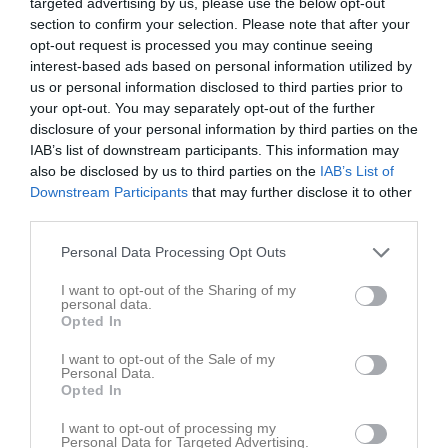
targeted advertising by us, please use the below opt-out
section to confirm your selection. Please note that after your
opt-out request is processed you may continue seeing
interest-based ads based on personal information utilized by
us or personal information disclosed to third parties prior to
your opt-out. You may separately opt-out of the further
disclosure of your personal information by third parties on the
IAB’s list of downstream participants. This information may
also be disclosed by us to third parties on the
IAB’s List of
Downstream Participants
that may further disclose it to other
Fikatime
third parties.
Fika med Ljungbys Gåfotbollare.
Gåfotboll
29 jan 2021
Personal Data Processing Opt Outs
Visa fler nyheter
I want to opt-out of the Sharing of my
personal data.
Nyheter från föreningen
Opted In
Toppmöte på gång!
I want to opt-out of the Sale of my
Personal Data.
4 aug
DM semifinal!
Opted In
3 aug
Händer vecka 32!
I want to opt-out of processing my
Personal Data for Targeted Advertising.
30 jul
Hanaskogs IS drar sig ur!