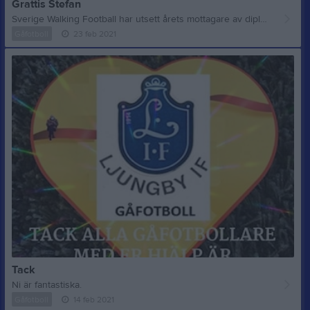
Grattis Stefan
Sverige Walking Football har utsett årets mottagare av diplom för deras goda samhällsinsatser. SWF vill rikta ett stort tack för deras bidrag till uppstart och utvecklande av idrottsgrenen Walking Football i deras hemstad. Mottagare är Jan Wreme, Jeanette Nilsson, Stefan Lodén, Torbjörn Karlsson & Torgny Carlsson
Gåfotboll
23 feb 2021
Tack
Ni är fantastiska.
Gåfotboll
14 feb 2021