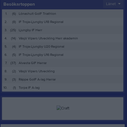
Besökartoppen
Länet
1.
(6)
Lönashult GoIF Triathlon
2.
(8)
IF Troja-Ljungby U18 Regional
3.
(25)
Ljungby IF Herr
4.
(14)
Växjö Vipers Utveckling Herr akademin
5.
(4)
IF Troja-Ljungby U20 Regional
6.
(5)
IF Troja-Ljungby U16 Regional
7.
(37)
Alvesta GIF Herrar
8.
(2)
Växjö Vipers Utveckling
9.
(3)
Räppe GoIF A-lag Herrar
10.
(1)
Torpa IF A-lag