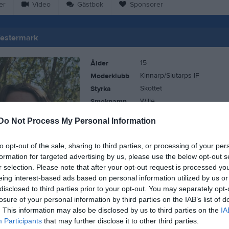
er
Video
Gästbok
Sponsorer
Westermark
15
Ålder
Kinnarp/Slutarps IF
Moderklubb
Skottet
Styrka
Wille
Smeknamn
Ge gärnet
Motto
Do Not Process My Personal Information
to opt-out of the sale, sharing to third parties, or processing of your per
formation for targeted advertising by us, please use the below opt-out s
r selection. Please note that after your opt-out request is processed y
eing interest-based ads based on personal information utilized by us or
disclosed to third parties prior to your opt-out. You may separately opt-
losure of your personal information by third parties on the IAB’s list of
. This information may also be disclosed by us to third parties on the
IA
Participants
that may further disclose it to other third parties.
 William Westermark