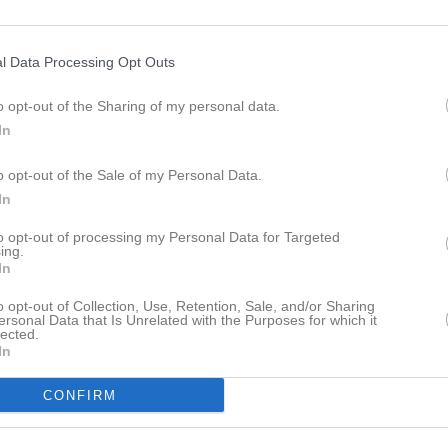
l Data Processing Opt Outs
o opt-out of the Sharing of my personal data.
In
Inga bilder hittades
o opt-out of the Sale of my Personal Data.
In
 för William Westermark
to opt-out of processing my Personal Data for Targeted
ing.
M
G
A
GK
up
In
iv 5 Ulricehamn
4
0
0
0
o opt-out of Collection, Use, Retention, Sale, and/or Sharing
ersonal Data that Is Unrelated with the Purposes for which it
lected.
iv 7 Norra
12
0
0
0
In
iv 5 Falköping
17
0
0
0
CONFIRM
P16 DM 2026
2
0
0
0
iv 4 Falköping
7
0
0
0