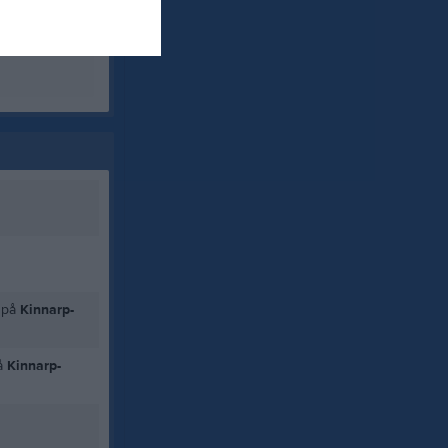
0
0
på
Kinnarp-
å
Kinnarp-