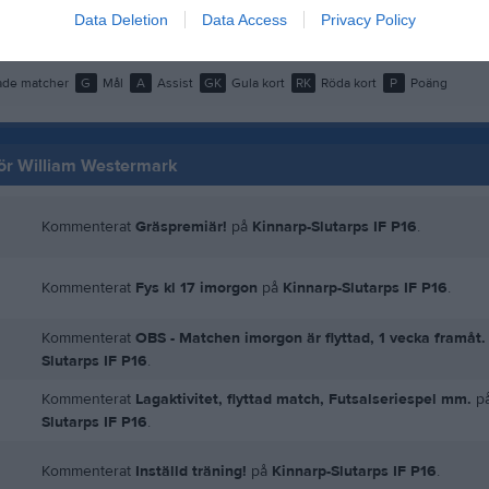
Data Deletion
Data Access
Privacy Policy
42
0
0
0
de matcher
G
Mål
A
Assist
GK
Gula kort
RK
Röda kort
P
Poäng
 för William Westermark
Kommenterat
Gräspremiär!
på
Kinnarp-Slutarps IF P16
.
Kommenterat
Fys kl 17 imorgon
på
Kinnarp-Slutarps IF P16
.
Kommenterat
OBS - Matchen imorgon är flyttad, 1 vecka framåt.
Slutarps IF P16
.
g
Kommenterat
Lagaktivitet, flyttad match, Futsalseriespel mm.
p
Slutarps IF P16
.
Kommenterat
Inställd träning!
på
Kinnarp-Slutarps IF P16
.