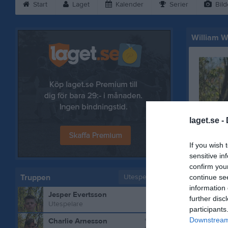
Start
Laget
Kalender
Serier
Bild
William 
laget.se -
If you wish 
sensitive in
confirm you
Truppen
Utespelare
continue se
information 
1
Jesper Evertsson
further disc
Utespelare
participants
2
Downstream 
Charlie Arnesson
Bilder på