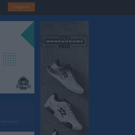
Logga in
v Konstgräs