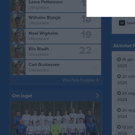
13
Lowe Pettersson
Utespelare
Total
18
Wilhelm Bistsjö
M
Spela
Utespelare
19
Noel Wigholm
Utespelare
Aktivitet
22
Elis Bladh
Utespelare
16 apr
Carl Gustavsen
2025
Utespelare
23 mar
Visa hela truppen
2025
24 sep
Om laget
2024
20 au
2024
12 jun
2024