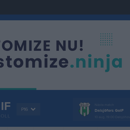
 IF
Nästa match
P16
Dalsjöfors GoIF
BOLL
10 aug, 19:00
Dalsjöho