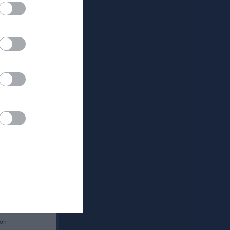
ar Glad Sommar!
Länet
ion