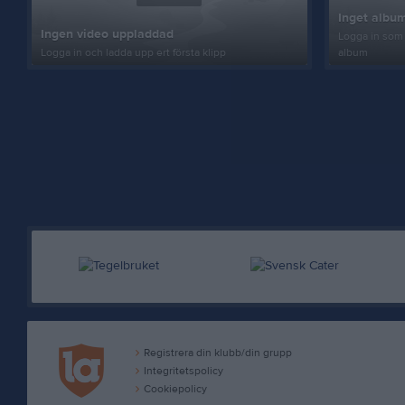
Inget album
Ingen video uppladdad
Logga in som 
Logga in och ladda upp ert första klipp
album
Registrera din klubb/din grupp
Integritetspolicy
Cookiepolicy