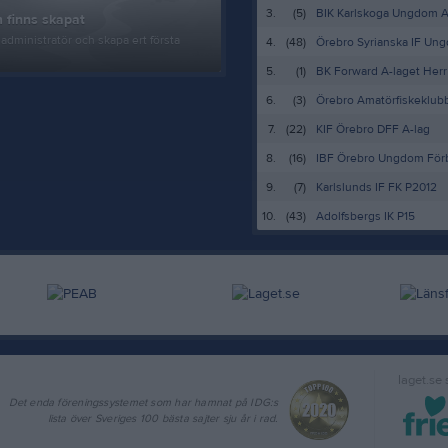
3.
(5)
BIK Karlskoga Ungdom A
 finns skapat
administratör och skapa ert första
4.
(48)
Örebro Syrianska IF Un
5.
(1)
BK Forward A-laget Herr
6.
(3)
Örebro Amatörfiskeklub
7.
(22)
KIF Örebro DFF A-lag
8.
(16)
IBF Örebro Ungdom För
9.
(7)
Karlslunds IF FK P2012
10.
(43)
Adolfsbergs IK P15
laget.se
Det enda föreningssystemet som har hamnat på IDG:s
lista över Sveriges 100 bästa sajter sju år i rad.