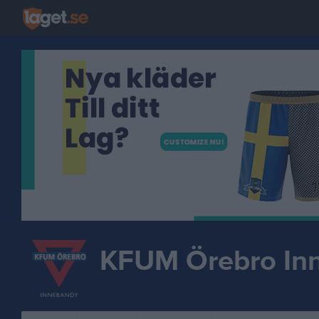
KFUM Örebro In