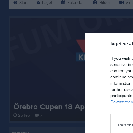
Start
Laget
Kalender
Bilder
Vid
laget.se -
If you wish 
sensitive in
confirm you
continue se
information 
further disc
participants
Downstream 
Örebro Cupen 18 April
25 feb
7
Persona