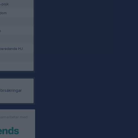
-pojk
gdom
b
beredande HJ
 samarbetar med