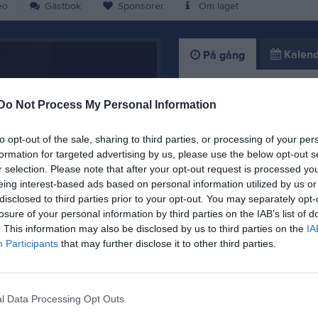
eo
Gästbok
Sponsorer
Om laget
Kalend
På gång
Inga kommande akti
Do Not Process My Personal Information
to opt-out of the sale, sharing to third parties, or processing of your per
K
formation for targeted advertising by us, please use the below opt-out s
r selection. Please note that after your opt-out request is processed y
eing interest-based ads based on personal information utilized by us or
disclosed to third parties prior to your opt-out. You may separately opt-
losure of your personal information by third parties on the IAB’s list of
. This information may also be disclosed by us to third parties on the
IA
Participants
that may further disclose it to other third parties.
Tack för denna säs
31 mar
3
l Data Processing Opt Outs