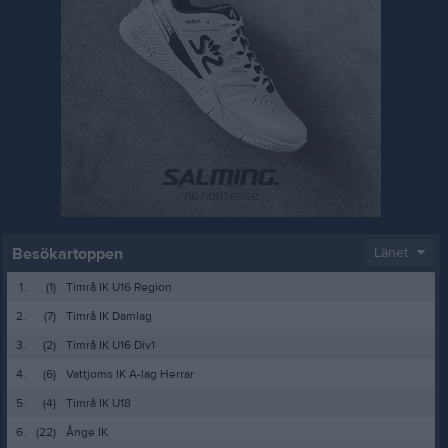
Besökartoppen
Länet
1.
(1)
Timrå IK U16 Region
2.
(7)
Timrå IK Damlag
3.
(2)
Timrå IK U16 Div1
4.
(6)
Vattjoms IK A-lag Herrar
5.
(4)
Timrå IK U18
6.
(22)
Ånge IK