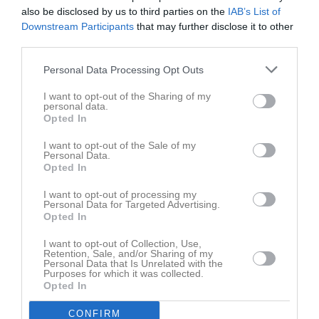
also be disclosed by us to third parties on the
IAB’s List of
Downstream Participants
that may further disclose it to other
third parties.
Personal Data Processing Opt Outs
I want to opt-out of the Sharing of my
personal data.
Ingen video uppladdad
Opted In
Logga in och ladda upp ert första klipp
I want to opt-out of the Sale of my
Senast uppdaterade album
Personal Data.
Opted In
I want to opt-out of processing my
Personal Data for Targeted Advertising.
Opted In
I want to opt-out of Collection, Use,
Retention, Sale, and/or Sharing of my
Personal Data that Is Unrelated with the
Inget album finns skapat
Purposes for which it was collected.
Logga in som administratör och skapa ert första album
Opted In
CONFIRM
Kalender
På gång