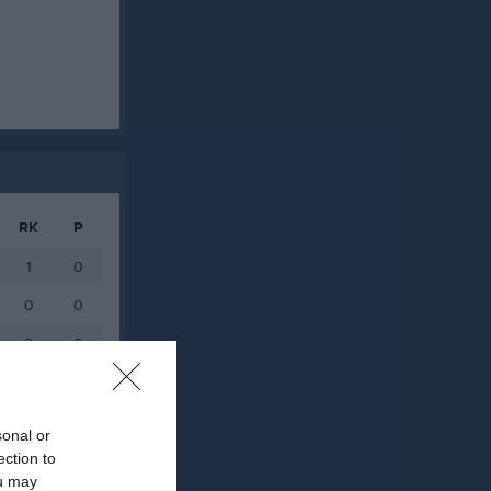
RK
P
1
0
0
0
0
0
0
0
0
0
sonal or
ection to
0
0
ou may