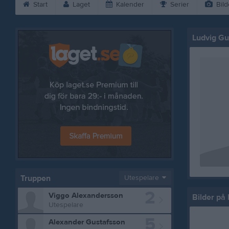
Start
Laget
Kalender
Serier
Bild
Ludvig Gu
Truppen
Utespelare
2
Viggo Alexandersson
Bilder på
Utespelare
5
Alexander Gustafsson