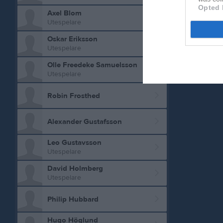
Opted 
Axel Blom
Utespelare
Oskar Eriksson
Utespelare
Olle Freedeke Samuelsson
Utespelare
Robin Frosthed
Alexander Gustafsson
Leo Gustavsson
Utespelare
David Holmberg
Utespelare
Philip Hubbard
Hugo Höglund