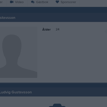
er
Video
Gästbok
Sponsorer
stavsson
24
Ålder
 Ludvig Gustavsson