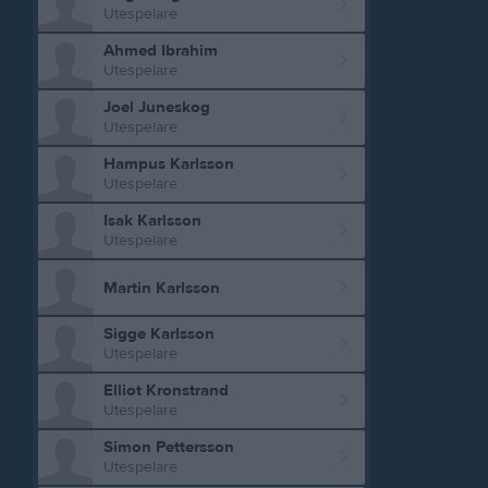
Utespelare
Ahmed Ibrahim
Utespelare
Joel Juneskog
Utespelare
Hampus Karlsson
Utespelare
Isak Karlsson
Utespelare
Martin Karlsson
Sigge Karlsson
Utespelare
Elliot Kronstrand
Utespelare
Simon Pettersson
Utespelare