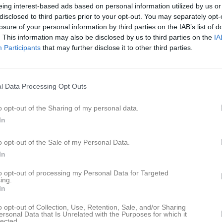
up herr Cupspelet
1
0
0
0
eing interest-based ads based on personal information utilized by us or
disclosed to third parties prior to your opt-out. You may separately opt-
42
0
0
4
losure of your personal information by third parties on the IAB’s list of
. This information may also be disclosed by us to third parties on the
IA
de matcher
G
Mål
A
Assist
GK
Gula kort
RK
Röda kort
P
Poäng
Participants
that may further disclose it to other third parties.
för Ludvig Gustavsson
l Data Processing Opt Outs
o opt-out of the Sharing of my personal data.
In
o opt-out of the Sale of my Personal Data.
In
Ludvig Gustavsson har ingen aktivitet i föreningen
to opt-out of processing my Personal Data for Targeted
ing.
In
o opt-out of Collection, Use, Retention, Sale, and/or Sharing
ersonal Data that Is Unrelated with the Purposes for which it
lected.