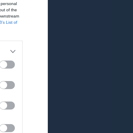
0
0
 personal
out of the
1
0
 downstream
B’s List of