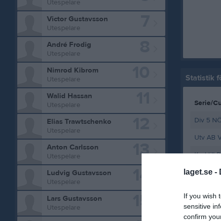
Utespelare
7
Victor Gustavsson
Utespelare
8
André Frodig
Utespelare
10
Nimrod Kibrom
Statistik 
Utespelare
11
Walid Hassan
Serie/C
Utespelare
12
Div 5 N
Elias Trawtschenko
Utespelare
Utv AB V
13
Anton Carlsson
Kval till
Utespelare
14
laget.se -
Div 5 N
Ludvig Gustavsson
Utespelare
Toyota C
15
If you wish 
Lars Gustavsson
sensitive in
Div 5 N
Utespelare
confirm you