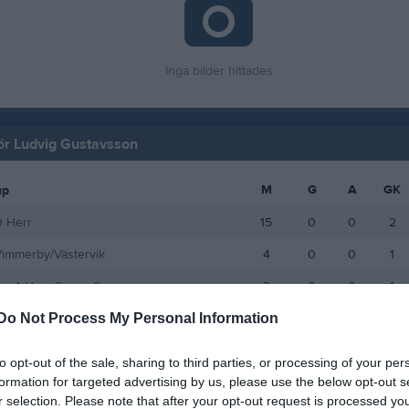
Inga bilder hittades
för Ludvig Gustavsson
M
G
A
GK
up
Ö Herr
15
0
0
2
immerby/Västervik
4
0
0
1
 Div 4 Herr Grupp 2
3
0
0
1
Do Not Process My Personal Information
Ö Herr
13
0
0
0
up herr grp 10
1
0
0
0
to opt-out of the sale, sharing to third parties, or processing of your per
formation for targeted advertising by us, please use the below opt-out s
Ö Herr
5
0
0
0
r selection. Please note that after your opt-out request is processed y