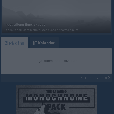
Inget album finns skapat
Logga in som administratör och skapa ert första album
Kalender
På gång
Inga kommande aktiviteter
Kalenderöversikt