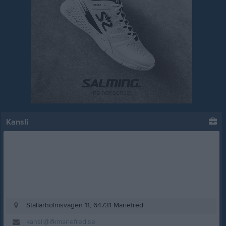
Kansli
Stallarholmsvägen 11, 64731 Mariefred
kansli@ifkmariefred.se