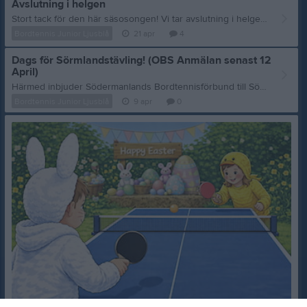
Avslutning i helgen
Stort tack för den här säsosongen! Vi tar avslutning i helgen och sen lägger vi racketena på bordet och tar lite ledigt från pingisen. Höstsäsongen planerar att starta i september, under tiden kan ni nå oss på bordtennis@ifkmariefred.se. Dock låååång svarstid utanför säsong. Trevlig sommar :)
Bordtennis Junior Ljusblå
21 apr
4
Dags för Sörmlandstävling! (OBS Anmälan senast 12
April)
Härmed inbjuder Södermanlands Bordtennisförbund till Sörmlandstävling omgång 3, 2025–2026. Mer info om tävlingen från arrangören längst ner. När och var? • Datum: Söndag 19 April • Plats: Munktellarenan, Eskilstuna • Tid: Tävlingen startar kl. 10:00. • Samling: Hallen öppnar 08:45. Närvarokontroll sker senast 09:30. Bra att veta • Kostnad: Tävlingen är helt gratis! • Förberedelser: Se till att ha med rack, inomhusskor och vattenflaska. • Upplägg: Vi planerar tävlingen utifrån antalet deltagare för att alla ska få spela så mycket som möjligt. Anmälan Anmäl ditt barn via formuläret För att vi ska kunna planera spelschemat och köpa in priser behöver vi din anmälan senast Söndag den 12 April. “Södermanlands Bordtennisförbund och Eskilstuna BTK hälsar spelare, ledare och föräldrar välkomna Sörmlandstävlingen är vår nybörjartävling för att lära sig spela och tävla i pingis, vi har en inriktning att i första hand spelare som spelat max 3år deltar i denna tävling. Ålder upp till 15år, vi kommer dela in spelarna i klasser under tävlingen I tävlingen delas spelarna in i ett gruppspel om 4-6 spelare där alla möter alla, efter gruppspelet blir det en paus, sen blir det ett nytt gruppspel, där kommer 1or möta 1or, 2or möta 2or, och så vidare. I första gruppspelet kan bli lite ojämnt men då är tanken att till nästa gruppspel hamnar man med spelare som det gått lika bra för. Har man haft det enkelt och vunnit alla möter man andra vinnare, har man haft det tufft och hamnat långt ner möter man andra som kommit längre ner, så andra gruppspelet har som mål att bli jämt. Vårt fokus är at vi ska lära oss spela pingis och möta så många olika spelare som möjligt från andra klubbar. Perfekt för att göra sin första tävling. • Inför tävlingen går vi igenom alla regler • Alla kommer spela 6-10 matcher • Priser till alla • Vi korar ingen vinnare. • Vi håller på i ca 4h • Tävlingen är helt gratis”
Bordtennis Junior Ljusblå
9 apr
0