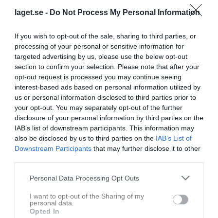
laget.se -
Do Not Process My Personal Information
Påskledigt
Nu tar vi påskledigt. Välkomna åter 12 april.
If you wish to opt-out of the sale, sharing to third parties, or
Bordtennis Junior Ljusblå
1 apr
0
processing of your personal or sensitive information for
targeted advertising by us, please use the below opt-out
Visa fler nyheter
section to confirm your selection. Please note that after your
opt-out request is processed you may continue seeing
Nyheter från föreningen
interest-based ads based on personal information utilized by
Gratis sommarlovspingis i Eldsundsvikshallen
us or personal information disclosed to third parties prior to
your opt-out. You may separately opt-out of the further
Sparbanken Mälardalen 🧡 IFK Mariefred = Sant
disclosure of your personal information by third parties on the
IAB’s list of downstream participants. This information may
also be disclosed by us to third parties on the
IAB’s List of
Downstream Participants
that may further disclose it to other
third parties.
Personal Data Processing Opt Outs
I want to opt-out of the Sharing of my
personal data.
Opted In