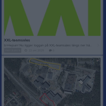
XXL-teamsales
b>Hejsan! Nu ligger loggan på XXL-teamsales längs ner här på förstasidan. Eller till höger under Aurora på IFK Hammarös hemsida Klicka där/skrolla ner och välj klubb. Sen kan Ni beställa när Ni vill och kan på föreningssortimentet. Möjligheten att prova våra produkter finns på XXL på Välsviken. Där har Vi vårt sortiment på egen hyllavdelning som finns på väggen till vänster när man kommer in i butiken. Längst in i första hörnet av butiken. när Ni går in genom portarna! Lycka till!
Herr A div 4
22 okt 2025
0