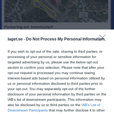
Parkering enl. kommunen!
Hej Det har uppmärksammats att många vårdnadshavare och tränare parkerar fel runt Hammarhallarna. Inom den röda zonen på kartan får enbart de med tillstånd från Hammarö kommun parkera. Tillståndet ges i dialog med Helena Kapanen. Vi hänvisar alla vårdnadshavare och tränare till de gula zonerna. Det här gäller även de som ska släppa av barn. Från den gula zonen på Ålvägssidan av Lövnäsleden går det en tunnel under vägen till Hammarhallarna, inga barn behöver korsa bilväg. Med vänlig hälsning Sofia Carlsson Hammarö kommun Fritidskonsulent Gata-Park-Fritid Serviceförvaltningen
Herr A div 4
14 aug 2025
0
laget.se -
Do Not Process My Personal Information
If you wish to opt-out of the sale, sharing to third parties, or
processing of your personal or sensitive information for
targeted advertising by us, please use the below opt-out
section to confirm your selection. Please note that after your
opt-out request is processed you may continue seeing
interest-based ads based on personal information utilized by
us or personal information disclosed to third parties prior to
your opt-out. You may separately opt-out of the further
disclosure of your personal information by third parties on the
IAB’s list of downstream participants. This information may
also be disclosed by us to third parties on the
IAB’s List of
Downstream Participants
that may further disclose it to other