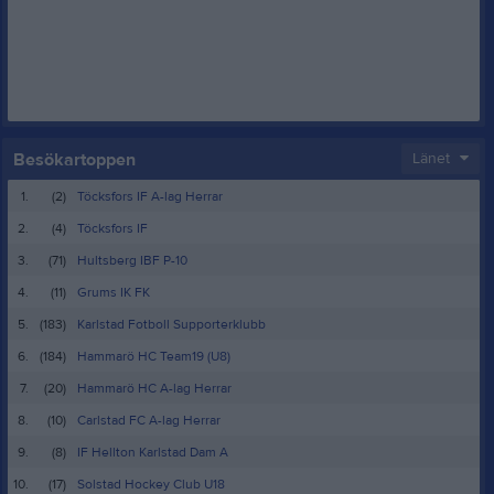
Besökartoppen
Länet
1.
(2)
Töcksfors IF A-lag Herrar
2.
(4)
Töcksfors IF
3.
(71)
Hultsberg IBF P-10
4.
(11)
Grums IK FK
5.
(183)
Karlstad Fotboll Supporterklubb
6.
(184)
Hammarö HC Team19 (U8)
7.
(20)
Hammarö HC A-lag Herrar
8.
(10)
Carlstad FC A-lag Herrar
9.
(8)
IF Hellton Karlstad Dam A
10.
(17)
Solstad Hockey Club U18