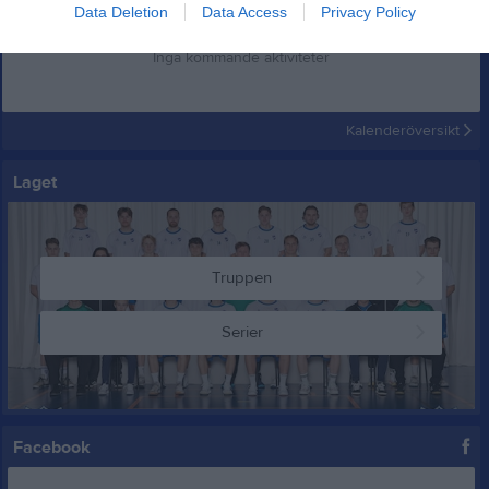
Data Deletion
Data Access
Privacy Policy
Inga kommande aktiviteter
Kalenderöversikt
Laget
Truppen
Serier
Facebook