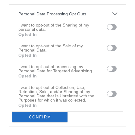
third parties.
Beställa populära blåa klubbhooddien?
Personal Data Processing Opt Outs
Pga Stor efterfrågan, kommer Vi att ta in nya beställningar fram till 23 december! Maila elina@ifkhammaro.nu för beställning. Meddela storlek (dam/herr/junior) samt om namn också ska stå på ryggen. (Leveranstid 6-8 veckor) Skynda skynda??
I want to opt-out of the Sharing of my
Herr A div 4
13 dec 2024
0
personal data.
Opted In
Visa fler nyheter
I want to opt-out of the Sale of my
Personal Data.
Bli månadsgivare till IFK Hammarö
Opted In
I want to opt-out of processing my
Nyheter från föreningen
Personal Data for Targeted Advertising.
Opted In
träningstiderna för augusti är klara
I want to opt-out of Collection, Use,
17 jul
Kansliet semesterstängt vecka 30-32
Retention, Sale, and/or Sharing of my
Personal Data that Is Unrelated with the
12 jul
Partille world cup - Den sista dansen
Purposes for which it was collected.
Opted In
5 jul
Partille Cup 2026, vilken saga.
5 jul
Partille Cup 2026, vilken saga.
CONFIRM
Kalender
På gång