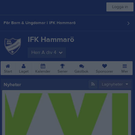
Logga in
För Barn & Ungdomar i IFK Hammarö
IFK Hammarö
Herr A div 4
Start
Laget
Kalender
Serier
Gästbok
Sponsorer
Mer
Nyheter
Lagnyheter