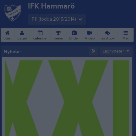
IFK Hammarö
P11 (födda 2015/2014)
Start
Laget
Kalender
Serier
Bilder
Video
Gästbok
Mer
Nyheter
Lagnyheter