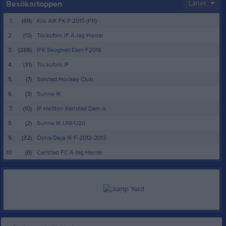
Besökartoppen
Länet
1.
(88)
Kils AIK FK P 2015 (P11)
2.
(13)
Töcksfors IF A-lag Herrar
3.
(286)
IFK Skoghall Dam F2018
4.
(31)
Töcksfors IF
5.
(7)
Solstad Hockey Club
6.
(3)
Sunne IK
7.
(10)
IF Hellton Karlstad Dam A
8.
(2)
Sunne IK U18/U20
9.
(32)
Östra Deje IK F-2012-2013
10.
(8)
Carlstad FC A-lag Herrar