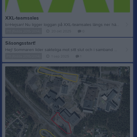
XXL-teamsales
b>Hejsan! Nu ligger loggan på XXL-teamsales längs ner här på förstasidan. Eller till höger under Aurora på IFK Hammarös hemsida Klicka där/skrolla ner och välj klubb. Sen kan Ni beställa när Ni vill och kan på föreningssortimentet. Möjligheten att prova våra produkter finns på XXL på Välsviken. Där har Vi vårt sortiment på egen hyllavdelning som finns på väggen till vänster när man kommer in i butiken. Längst in i första hörnet av butiken. när Ni går in genom portarna! Lycka till!
P11 (födda 2015/2014)
20 okt 2025
0
Säsongsstart!
Hej! Sommaren lider sakteliga mot sitt slut och i samband med det så börjar Handbollssäsongen närma sig. Säsongens träningstider är nu fastlagda och vi har fått följande tider: Tisdagar klockan 17:00-18.00 i Hammarhallen (Halva planen) Fredagar klockan 16.00-17.00 i Hammarhallen Vi kommer att börja med en träning i veckan den 12:e September, för att sedan i Oktober köra igång med två gånger i veckan. Tänk på att det enligt samsyn ska prioriteras fotboll under September månad om det skulle vara någon krock i schemat. Alla säsongens Matcher är också fastlagda och ligger i lagets kalender. Vi skulle önska att minst en förälder för varje spelare kommer till hallen efter den första träningen den 12:e September för ett kort informationsmöte där vi ledare kan prata lite med er hur vi tänker inför kommande säsong, och där ni kan lyfta eventuella frågor som ni har. Om väldigt få föräldrar kan så tar vi ett till möte i Oktober. Med vänlig hälsning Victor, Linus och Sebastian
P11 (födda 2015/2014)
1 sep 2025
1