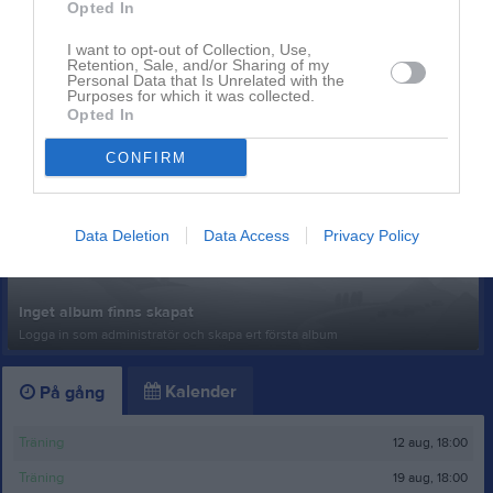
Opted In
I want to opt-out of Collection, Use,
Retention, Sale, and/or Sharing of my
Ingen video uppladdad
Personal Data that Is Unrelated with the
Logga in och ladda upp ert första klipp
Purposes for which it was collected.
Opted In
Senast uppdaterade album
CONFIRM
Data Deletion
Data Access
Privacy Policy
Inget album finns skapat
Logga in som administratör och skapa ert första album
Kalender
På gång
12 aug, 18:00
Träning
19 aug, 18:00
Träning