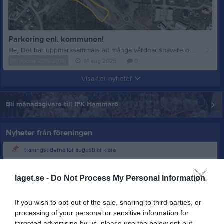
Parkering enl. kommunen!
Hej Det har uppmärksammats att många vårdnadshavare och tränare parkerar fel runt Hammarhallarna. Inom den röda zonen på kartan får enbart de med tillstånd från Hammarö kommun parkera. Tillståndet ges i dialog med Helena Kapanen. Vi hänvisar alla vårdnadshavare och tränare till de gula zonerna. Det här gäller även de som ska släppa av barn. Från den gula zonen på Ålvägssidan av Lövnäsleden går det en tunnel under vägen till Hammarhallarna, inga barn behöver korsa bilväg. Med vänlig hälsning Sofia Carlsson Hammarö kommun Fritidskonsulent Gata-Park-Fritid Serviceförvaltningen
P11 (födda 2015/2014)
14 aug 2025
0
Visa fler nyheter
Bli månadsgivare till IFK Hammarö
Nyheter från föreningen
träningstiderna för augusti är klara
17 jul
Kansliet semesterstängt vecka 30-32
laget.se -
Do Not Process My Personal Information
12 jul
Partille world cup - Den sista dansen
5 jul
Partille Cup 2026, vilken saga.
If you wish to opt-out of the sale, sharing to third parties, or
5 jul
Partille Cup 2026, vilken saga.
processing of your personal or sensitive information for
targeted advertising by us, please use the below opt-out