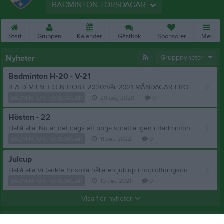
BADMINTON TORSDAGAR
Start
Gruppen
Kalender
Gästbok
Sponsorer
Mer
Nyheter
Gruppnyheter
Badminton H-20 - V-21
B A D M I N T O N HÖST 2020/Vår 2021 MÅNDAGAR FROM 21/9-20 TOM 26/4-21 16.30 – 17.30 PF12/13 Roland Dittmer + en förälder enligt rullande schema 0705-545825 17.30 – 18.30 PF10/11 Ted D/Roland Dittmer . + en förälder i schema 0701-760502 18.30 – 19.30 PF07/08/09 Roland Dittmer + ev förälder enligt rullande schema 0739-027053 19.30 – 21.00 PF04/05/06 Niklas S./ Johan Lu.+ ev förälder enligt rullande schema 0705-845168 21.00 - 22.00 Juniorer 15 – 18 år Niklas S. 0705-845168 TORSDAGAR FROM 17/9–20 TOM 29/4-21 20.30 – 22.30 Seniorer Anders Kempe 0708-211480 SÖNDAGAR FROM 20/9-20 TOM 25/4-21 10.00 – 12.00 Damer + Allmänt Marie Karlsson Roland Dittmer 0704-967284 Medlemsavgifter gäller per kalenderår: Aktiv över 15 år - 1.700:- Aktiv under 15 år - 1.000:- Aktiv 6-8 år endast träning 400:- Aktiv oldboys - 800:- Passiv medlem - 100:- Ledare betalar passivt medlemskap Betalning görs till IFK Björkös bankgiro: 611-5091 eller Swish: 123-694 70 22 Glöm inte ange namn, adress, födelsenummer för medlemskap se hemsidan http//:www.ifkbjorko.nu Vi skall försöka vara lite mer aktiva med vår hemsida i år, och bl a lägga upp kontaktuppgifter och resultat mm. Program för TÄVLINGAR och CUPER kommer att finnas uppsatta i idrottshallen. Väl mött önskar BADMINTONSEKTIONEN ROLAND D.0703-202098/961289: ANDERS K. 070-8211480/961901: Ove G. 929134: Niklas S. 0705-845168: Johan Lundqvist. 961453,Henrik L. 0739255635
BADMINTON TORSDAGAR
29 aug 2020
0
Hösten - 22
Hallå alla! Nu är det dags att börja sprattla igen i Badminton Jag har bokat lite tidigare tider under September på torsdagar kl. 19.00-22.00,man kan ju komma när man vill under denna tid Sedan får jag tala med roddklubben om vi kan dela tiden med dom under Okt-Dec Jag tänkte att vi börjar på torsdag 15/9 kl.19.00och fortsätter den 22/9 och 29/9 Roland
BADMINTON TORSDAGAR
11 sep 2022
0
Julcup
Hallå alla Vi tänkte försöka hålla en julcup i hoplottningsdubbel torsdag 16/12-21 Hoppas så många som möjligt kan delta Roland,Anders
BADMINTON TORSDAGAR
10 dec 2021
0
Visa fler nyheter
Nyheter från föreningen