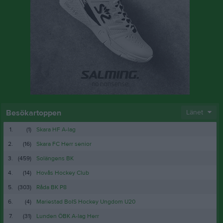
Besökartoppen
Länet
1.
(1)
Skara HF A-lag
2.
(16)
Skara FC Herr senior
3.
(459)
Solängens BK
4.
(14)
Hovås Hockey Club
5.
(303)
Råda BK P8
6.
(4)
Mariestad BoIS Hockey Ungdom U20
7.
(31)
Lunden ÖBK A-lag Herr