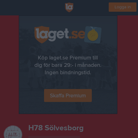
Logga in
H78 Sölvesborg