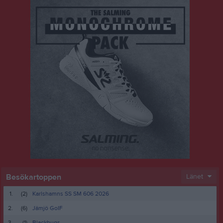
Besökartoppen
Länet
1.
(2)
Karlshamns SS SM 606 2026
2.
(6)
Jämjö GoIF
3.
(1)
Blackbugs