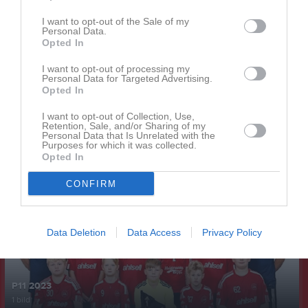
I want to opt-out of the Sale of my
Senast uppladdade video
Personal Data.
Opted In
I want to opt-out of processing my
Personal Data for Targeted Advertising.
Opted In
I want to opt-out of Collection, Use,
Retention, Sale, and/or Sharing of my
Ingen video uppladdad
Personal Data that Is Unrelated with the
Purposes for which it was collected.
Logga in och ladda upp ert första klipp
Opted In
Senast uppdaterade album
CONFIRM
Data Deletion
Data Access
Privacy Policy
P11 2023
1 bild