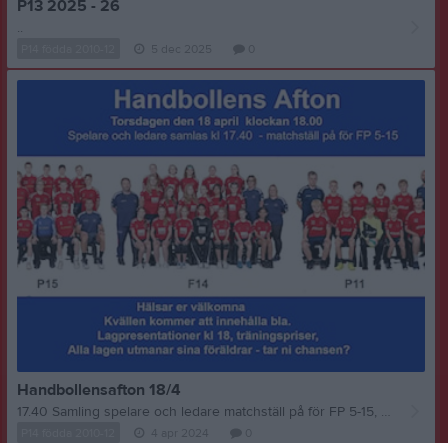
P13 2025 - 26
..
P14 födda 2010-12
5 dec 2025
0
Handbollensafton 18/4
17.40 Samling spelare och ledare matchställ på för FP 5-15, FP2-4 tar lilla VM tröja om man har det. 18.oo Inmarch Lagpresentationer Träningspriser Föräldramatcher, alla lag utmanar sina föräldrar på match, ni antar väl utmaningen? Övrigt: Lotteri Precisionskastning med bandyboll från läktaren, 1 boll 20kr 6 bollar 100kr köp bollar i entrén när ni kommer. Välkomna!
P14 födda 2010-12
4 apr 2024
0