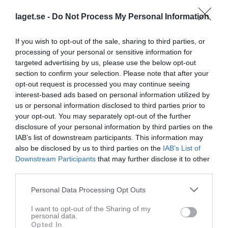
Träningstider i veckan
laget.se -
Do Not Process My Personal Information
Då var de dags igen för killarna att svettas lite, träningstider enligt nedan. Onsdag 3/1 kl 19:00-20:30 Torsdag 4/1 kl 11:00-13:00 Ny tid pga kommunen har snott vår tid
P14 födda 2010-12
2 jan 2024
0
If you wish to opt-out of the sale, sharing to third parties, or
processing of your personal or sensitive information for
Visa fler nyheter
targeted advertising by us, please use the below opt-out
section to confirm your selection. Please note that after your
opt-out request is processed you may continue seeing
interest-based ads based on personal information utilized by
us or personal information disclosed to third parties prior to
your opt-out. You may separately opt-out of the further
disclosure of your personal information by third parties on the
IAB’s list of downstream participants. This information may
also be disclosed by us to third parties on the
IAB’s List of
Downstream Participants
that may further disclose it to other
third parties.
Personal Data Processing Opt Outs
I want to opt-out of the Sharing of my
personal data.
Opted In