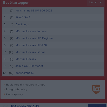
Besökartoppen
Länet
1.
(2)
Karlshamns SS SM 606 2026
2.
(6)
Jämjö GoIF
3.
(1)
Blackbugs
4.
(3)
Mörrum Hockey Juniorer
5.
(4)
Mörrum Hockey U16 Regional
6.
(7)
Mörrum Hockey U15/U16
7.
(10)
Mörrum Hockey Istider
8.
(5)
Mörrum Hockey
9.
(70)
Jämjö GoIF Herrlaget
10.
(12)
Karlshamns SS
Registrera din klubb/din grupp
Integritetspolicy
Cookiepolicy
P14 födda 2010-12