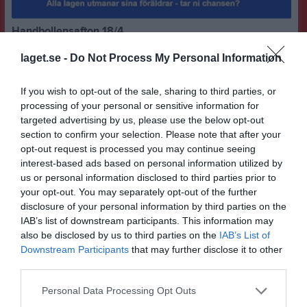
Handbollensafton 18/4
17.40 Samling spelare och ledare matchställ på för FP 5-15, FP2-4 tar lilla VM tröja om man har det. 18.oo Inmarch Lagpresentationer Träningspriser Föräldramatcher, alla lag utmanar sina föräldrar på match, ni antar väl utmaningen? Övrigt: Lotteri Precisionskastning med bandyboll från läktaren, 1 boll 20kr 6 bollar 100kr köp bollar i entrén när ni kommer. Välkomna!
laget.se -
Do Not Process My Personal Information
P14 födda 2010-12
4 apr 2024
0
Träningstider i veckan
If you wish to opt-out of the sale, sharing to third parties, or
Då var de dags igen för killarna att svettas lite, träningstider enligt nedan. Onsdag 3/1 kl 19:00-20:30 Torsdag 4/1 kl 11:00-13:00 Ny tid pga kommunen har snott vår tid
processing of your personal or sensitive information for
P14 födda 2010-12
2 jan 2024
0
targeted advertising by us, please use the below opt-out
section to confirm your selection. Please note that after your
Visa fler nyheter
opt-out request is processed you may continue seeing
interest-based ads based on personal information utilized by
us or personal information disclosed to third parties prior to
your opt-out. You may separately opt-out of the further
disclosure of your personal information by third parties on the
IAB’s list of downstream participants. This information may
also be disclosed by us to third parties on the
IAB’s List of
Downstream Participants
that may further disclose it to other
third parties.
Personal Data Processing Opt Outs