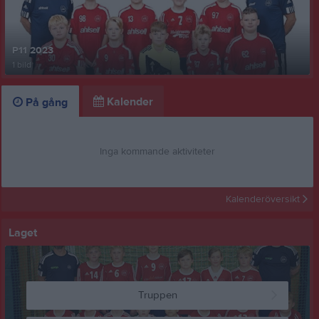
P11 2023
1 bild
Kalender
På gång
Inga kommande aktiviteter
Kalenderöversikt
Laget
Truppen