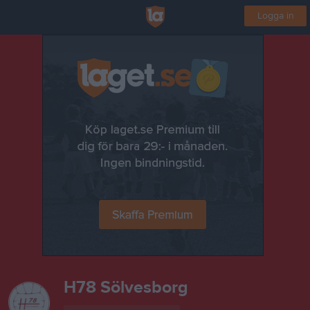
Logga in
H78 Sölvesborg