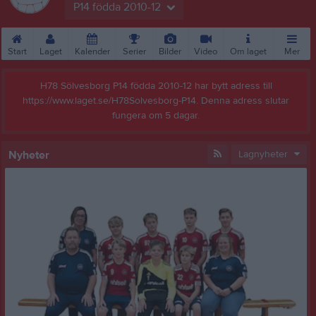
P14 födda 2010-12
Start
Laget
Kalender
Serier
Bilder
Video
Om laget
Mer
H78 Sölvesborg P14 födda 2010-12 har bytt adress till
https://www.laget.se/H78Solvesborg-P14. Denna adress slutar
fungera om 5 dagar.
Nyheter
Lagnyheter