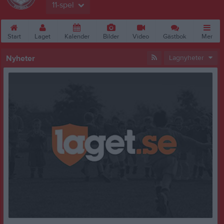
11-spel
Start
Laget
Kalender
Bilder
Video
Gästbok
Mer
Nyheter
Lagnyheter