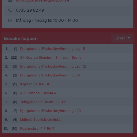
info@gustavsbergsfotboll.se
0735 29 82 49
Måndag - fredag kl: 10.00 - 14.00
Besökartoppen
Länet
1.
(1)
Djurgårdens IF Ishockeyförening Lag- 11
2.
(22)
SK Neptun Simning - Simiaden Brons
3.
(3)
Djurgårdens IF Ishockeyförening Lag- 12
4.
(2)
Djurgårdens IF Ishockeyförening J18
5.
(5)
Kajutan BC KAJBC
6.
(11)
AIK Handboll Damer A
7.
(8)
Trångsunds IF Team 12 - U15
8.
(7)
Djurgårdens IF Ishockeyförening J20
9.
(4)
Lidingö Sportskytteklubb
10.
(10)
Roslagsbro IF P-16/17