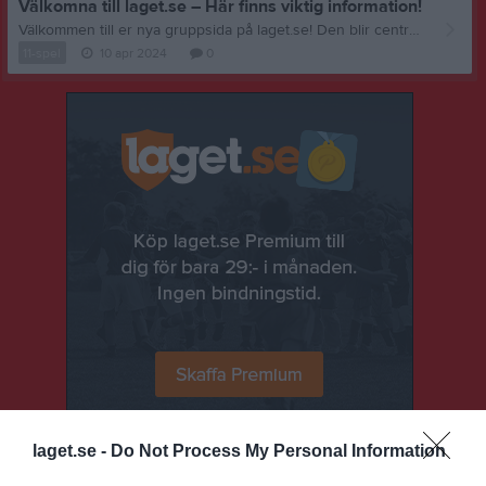
Välkomna till laget.se – Här finns viktig information!
Välkommen till er nya gruppsida på laget.se! Den blir central i all kommunikation mellan aktiva, ledare, föräldrar och andra intresserade. För att komma igång direkt med en bra kommunikation i och omkring gruppen finns ett antal viktiga punkter för sidans administratör: • Logga in och lägga till alla aktiva och ledare under Medlemmar. • Fylla på kalendern med alla inplanerade aktiviteter. Matcher läggs till via Serier medan träningar och andra aktiviteter läggs till via Aktiviteter. • Skriv nyheter löpande och berätta om verksamheten. I takt med att nya nyheter läggs till kommer den här nyhetstexten att försvinna. Om någon i gruppen har frågor om laget.se är man alltid välkommen att kontakta vår support på support@laget.se eller 019-15 44 00. Varmt välkomna till laget.se!
11-spel
10 apr 2024
0
laget.se -
Do Not Process My Personal Information
Senast uppladdade video