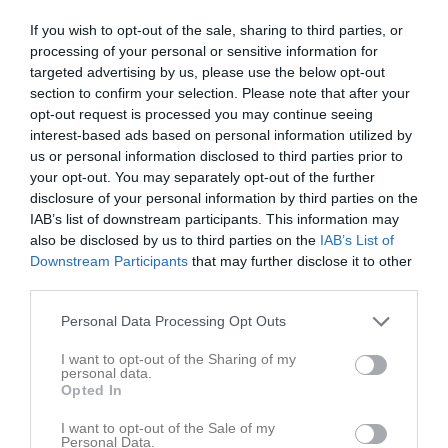
If you wish to opt-out of the sale, sharing to third parties, or
processing of your personal or sensitive information for
targeted advertising by us, please use the below opt-out
section to confirm your selection. Please note that after your
opt-out request is processed you may continue seeing
interest-based ads based on personal information utilized by
us or personal information disclosed to third parties prior to
your opt-out. You may separately opt-out of the further
Kämpevallen
disclosure of your personal information by third parties on the
IAB’s list of downstream participants. This information may
Hitta till Guddarp och Kämpevallen:
also be disclosed by us to third parties on the
IAB’s List of
Downstream Participants
that may further disclose it to other
Vägbeskrivning:
third parties.
Från Norr på E4:an. Sväng av vid trafikplats Lagan ca 1 mil norr om
Ljungby (ca 3 mil söder om Värnamo). Man kommer då upp till
Personal Data Processing Opt Outs
Motell Lagan. Där svänger man vänster mot Bolmsö och kör
I want to opt-out of the Sharing of my
sedan 7 km då man kommer till Guddarps by. I korsningen
personal data.
svänger man vänster mot Ljungby så ligger planen ca 300 meter
Opted In
fram på vänster sida.
I want to opt-out of the Sale of my
Personal Data.
Från Ljungby: