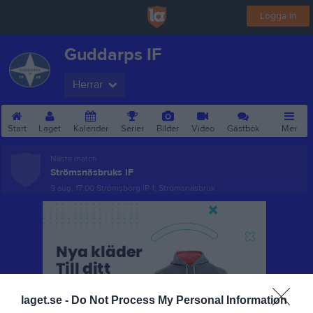
Logga in
Guddarps IF
Herrar
Start
Laget
Kalender
Serier
Bilder
Video
Gästbok
Mer
Nästa match
Strömsnäsbruks IF
9 aug, 17:00
Strömsborg IP 1, Strömsnäsbruk
laget.se -
Do Not Process My Personal Information