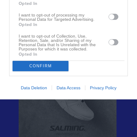
Opted In
Kör mot Bolmsö via Bolmstadvägen och trafiklyserna. Ca 3 km
utanför stan finns en skylt där man svänger höger mot Guddarp.
I want to opt-out of processing my
Efter ca 8 km kommer du till Guddarp och där ligger planen direkt
Personal Data for Targeted Advertising.
Opted In
efter skyltarna på höger sida.
I want to opt-out of Collection, Use,
Retention, Sale, and/or Sharing of my
Personal Data that Is Unrelated with the
Purposes for which it was collected.
Opted In
CONFIRM
Data Deletion
Data Access
Privacy Policy