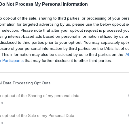
er
Video
Gästbok
Sponsorer
Do Not Process My Personal Information
to opt-out of the sale, sharing to third parties, or processing of your per
formation for targeted advertising by us, please use the below opt-out s
r selection. Please note that after your opt-out request is processed y
IF bildades torsdagen den 25 juni, 1969 i Guddarps bygdegård. Ungdom
eing interest-based ads based on personal information utilized by us or
a brukade ofta träffas och fotboll var ett av de stora intressena. Därfö
disclosed to third parties prior to your opt-out. You may separately opt-
en riktig förening med fotboll som huvudaktivitet. Det första året fick före
losure of your personal information by third parties on the IAB’s list of
 och föreningslokal var bygdegården i Guddarp som då ägdes av
. This information may also be disclosed by us to third parties on the
IA
sföreningen. Medlemsavgiften det första året var 15 kr, och föreningen
Participants
that may further disclose it to other third parties.
ta 3 kr. 1970 hade det första fotbollslaget premiär.
 matcherna spelades i Vittaryd och senare i Dannäs. De första två åren s
serien. Resultaten det första året var inte de bästa. Alla matcher förlor
l Data Processing Opt Outs
 man vann med hela 10 – 0 mot Hordas B-lag. Glädjen var stor, förening
 match i klubbens historia. Träningen under denna tiden bedrevs på Fering
o opt-out of the Sharing of my personal data.
n började planerna för en ny fotbollsplan att göras. Planen skulle ligga d
In
BK hade haft en liten plan. Den skulle givetvis byggas av medlemmarna 
misk hjälp från kommunen.
o opt-out of the Sale of my Personal Data.
In
andet av en klubbstuga med omklädningsrum och förråd planerades. U