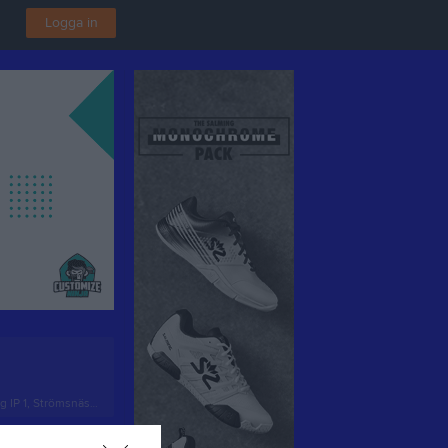
Logga in
IP 1, Strömsnäsbruk