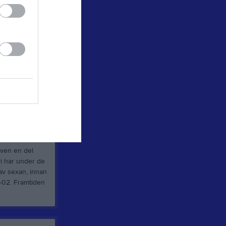
Serietabell
stort arbete.
varande Berga
Kiosk & Grill
t anslag på
Matchvärd
s helt ideellt
Tjäna pengar
Cupguiden
n spelades mot
pe i div. 4,
ändelsen för
blik på 350
et, då många
lig.
som man efter
även en del
vi har under de
av sexan, innan
 -02. Framtiden