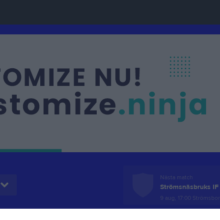
Nästa match
Strömsnäsbruks IF
9 aug, 17:00
Strömsborg 