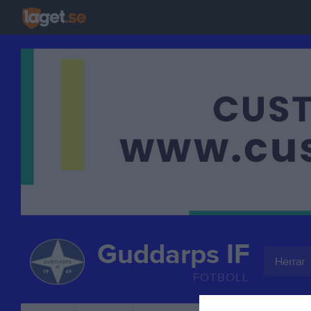
Guddarps IF
Herrar
FOTBOLL