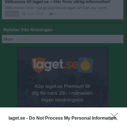
Välkomna till laget.se – Här finns viktig information!
Välkommen till er nya gruppsida på laget.se! Den blir central i all kommunikation mellan aktiva, ledare, föräldrar och andra intresserade. För att komma igång direkt med en bra kommunikation i och omkring gruppen finns ett antal viktiga punkter för sidans administratör: • Logga in och lägga till alla aktiva och ledare under Medlemmar. • Fylla på kalendern med alla inplanerade aktiviteter. Matcher läggs till via Serier medan träningar och andra aktiviteter läggs till via Aktiviteter. • Skriv nyheter löpande och berätta om verksamheten. I takt med att nya nyheter läggs till kommer den här nyhetstexten att försvinna. Om någon i gruppen har frågor om laget.se är man alltid välkommen att kontakta vår support på support@laget.se eller 019-15 44 00. Varmt välkomna till laget.se!
Team D
3 jan 2023
0
Nyheter från föreningen
26 jun
Årsmöte
laget.se -
Do Not Process My Personal Information