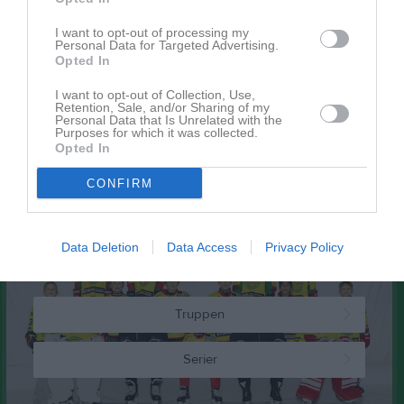
Inget album finns skapat
Logga in som administratör och skapa ert första album
I want to opt-out of processing my
Personal Data for Targeted Advertising.
Opted In
Kalender
På gång
I want to opt-out of Collection, Use,
Retention, Sale, and/or Sharing of my
Personal Data that Is Unrelated with the
Inga kommande aktiviteter
Purposes for which it was collected.
Opted In
CONFIRM
Kalenderöversikt
Laget
Data Deletion
Data Access
Privacy Policy
Truppen
Serier