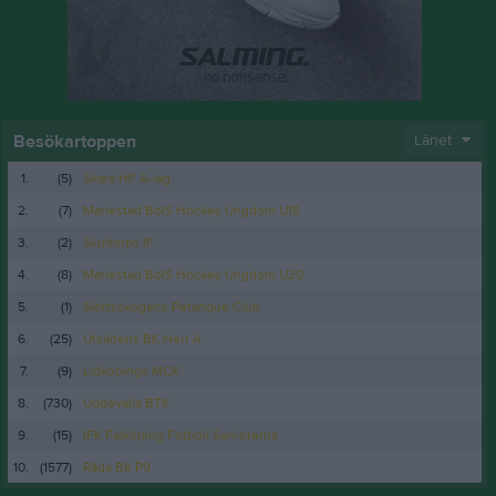
Besökartoppen
Länet
1.
(5)
Skara HF A-lag
2.
(7)
Mariestad BoIS Hockey Ungdom U18
3.
(2)
Skultorps IF
4.
(8)
Mariestad BoIS Hockey Ungdom U20
5.
(1)
Slottsskogens Petanque Club
6.
(25)
Utsiktens BK Herr A
7.
(9)
Lidköpings MCK
8.
(730)
Uddevalla BTK
9.
(15)
IFK Falköping Fotboll Seniorerna
10.
(1577)
Råda BK P9