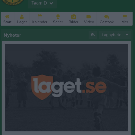
Team D
Start
Laget
Kalender
Serier
Bilder
Video
Gästbok
Mer
Nyheter
Lagnyheter