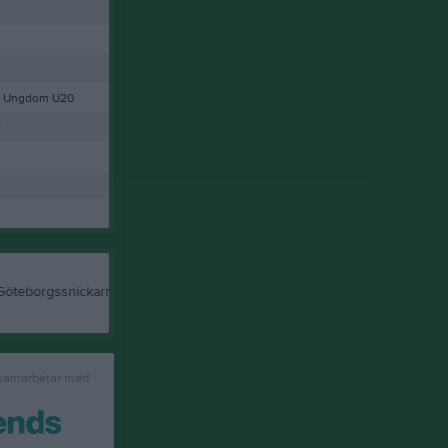
y Ungdom U20
r
 samarbetar med