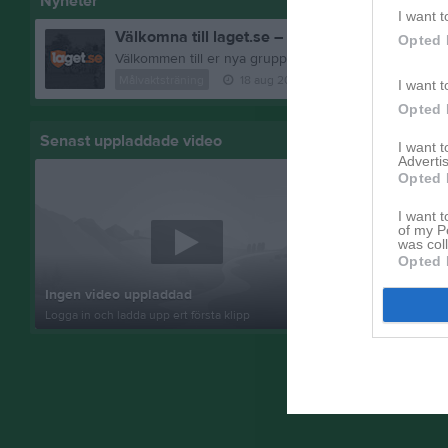
Nyheter
I want t
Välkomna till laget.se – Här finns viktig inform
Opted 
Målvaktsträning
18 aug 2025
0
kommentarer
I want t
Opted 
Senast uppladdade video
Senast up
I want 
Advertis
Opted 
I want t
of my P
was col
Opted 
Inget album
Ingen video uppladdad
Logga in som 
Logga in och ladda upp ert första klipp
album