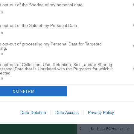
Lagnyheter
o opt-out of the Sharing of my personal data.
ation!
In
Välkommen till er nya gruppsida på laget.se! Den blir central i all kommunikation mellan aktiva, ledare, föräldrar och andra intresserade. För att komma igång direkt med en bra kommunikation i och omkring gruppen finns ett antal viktiga punkter för sidans administratör: • Logga in och lägga till alla aktiva och ledare under Medlemmar. • Fylla på kalendern med alla inplanerade aktiviteter. Matcher läggs till via Serier medan träningar och andra aktiviteter läggs till via Aktiviteter. • Skriv nyheter löpande och berätta om verksamheten. I takt med att nya nyheter läggs till kommer den här nyhetstexten att försvinna. Om någon i gruppen har frågor om laget.se är man alltid välkommen att kontakta vår support på support@laget.se eller 019-15 44 00. Varmt välkomna till laget.se!
o opt-out of the Sale of my Personal Data.
Nyheter från föreningen
In
26 jun
Årsmöte
pdaterade album
to opt-out of processing my Personal Data for Targeted
ing.
Facebook
In
o opt-out of Collection, Use, Retention, Sale, and/or Sharing
ersonal Data that Is Unrelated with the Purposes for which it
lected.
In
 finns skapat
administratör och skapa ert första
CONFIRM
Besökartoppen
Data Deletion
Data Access
Privacy Policy
1.
(1)
Skara HF A-lag
2.
(16)
Skara FC Herr senior