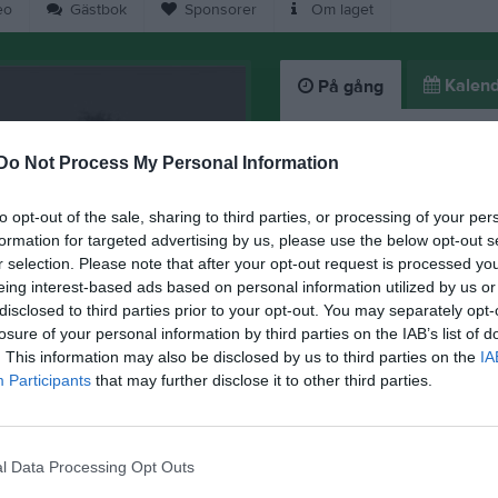
eo
Gästbok
Sponsorer
Om laget
Kalend
På gång
Do Not Process My Personal Information
Inga kommande akti
to opt-out of the sale, sharing to third parties, or processing of your per
K
formation for targeted advertising by us, please use the below opt-out s
r selection. Please note that after your opt-out request is processed y
eing interest-based ads based on personal information utilized by us or
disclosed to third parties prior to your opt-out. You may separately opt-
losure of your personal information by third parties on the IAB’s list of
. This information may also be disclosed by us to third parties on the
IA
Participants
that may further disclose it to other third parties.
viktig information!
l Data Processing Opt Outs