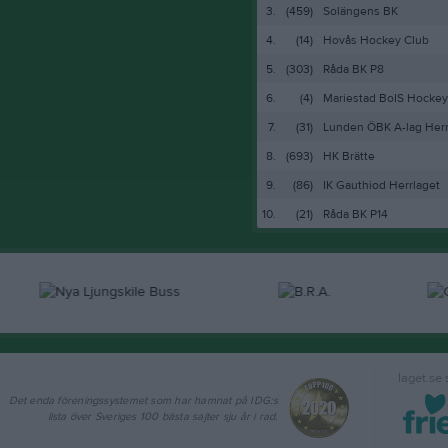
3.
(459)
Solängens BK
4.
(14)
Hovås Hockey Club
5.
(303)
Råda BK P8
6.
(4)
Mariestad BoIS Hocke
7.
(31)
Lunden ÖBK A-lag Her
8.
(693)
HK Brätte
9.
(86)
IK Gauthiod Herrlaget
10.
(21)
Råda BK P14
laget.se
Det enda föreningssystemet som har hamnat på IDG:s
lista över Sveriges 100 bästa sajter sju år i rad.