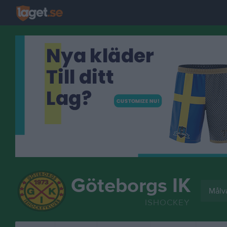
Göteborgs IK
Målv
ISHOCKEY