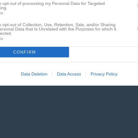
to opt-out of processing my Personal Data for Targeted
ing.
In
o opt-out of Collection, Use, Retention, Sale, and/or Sharing
ersonal Data that Is Unrelated with the Purposes for which it
lected.
In
CONFIRM
Data Deletion
Data Access
Privacy Policy