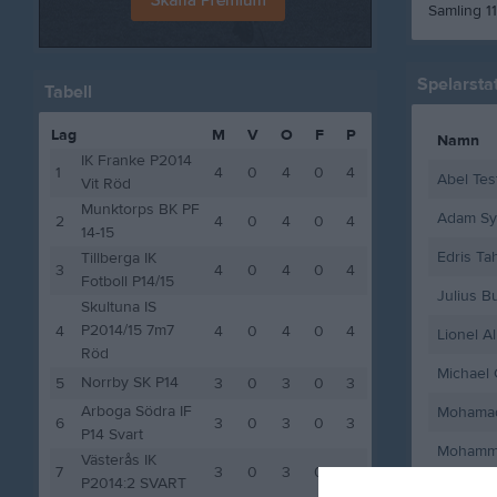
Samling 1
Spelarstat
Tabell
Lag
M
V
O
F
P
Namn
IK Franke P2014
1
4
0
4
0
4
Abel Tes
Vit Röd
Munktorps BK PF
Adam Sy
2
4
0
4
0
4
14-15
Edris Tah
Tillberga IK
3
4
0
4
0
4
Fotboll P14/15
Julius Bu
Skultuna IS
P2014/15 7m7
4
4
0
4
0
4
Lionel Al
Röd
Michael 
Norrby SK P14
5
3
0
3
0
3
Arboga Södra IF
Mohamad
6
3
0
3
0
3
P14 Svart
Mohamm
Västerås IK
7
3
0
3
0
3
P2014:2 SVART
Neo Edé