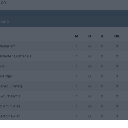
1.00
istik
M
G
A
GK
famariam
1
0
0
0
lwester Domagala
1
0
0
0
iri
1
0
0
0
renfjäll
1
0
0
0
lared Jireteg
1
0
0
0
Gourbaliotis
1
0
0
0
 Amin Alali
1
0
0
0
ad Shawish
1
0
0
0
n
1
0
0
0