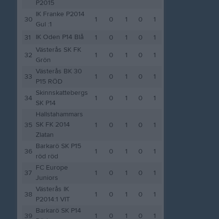
P2015
IK Franke P2014
30
1
0
1
0
1
Gul :1
IK Oden P14 Blå
31
1
0
1
0
1
Västerås SK FK
32
1
0
1
0
1
Grön
Västerås BK 30
33
1
0
1
0
1
P15 RÖD
Skinnskattebergs
34
1
0
1
0
1
SK P14
Hallstahammars
SK FK 2014
35
1
0
1
0
1
Zlatan
Barkarö SK P15
36
1
0
1
0
1
röd röd
FC Europe
37
1
0
1
0
1
Juniors
Västerås IK
38
1
0
1
0
1
P2014:1 VIT
Barkarö SK P14
39
1
0
1
0
1