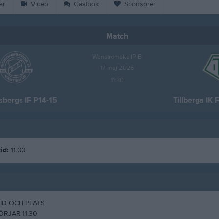
er
Video
Gästbok
Sponsorer
Match
Wenströmska IP B
17 maj 2026
11:30
sbergs IF P14-15
Tillberga IK 
id:
11:00
ID OCH PLATS
RJAR 11.30