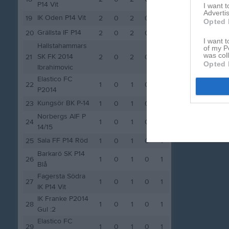
P14 Vit
I want 
Advertis
IK Oden P14 Vit
19
2
0
2
0
2
Opted 
Grällsta IF P14
20
2
0
2
0
2
I want t
Hallstahammars
of my P
was col
SK FK 2014
21
2
0
2
0
2
Opted 
Ibrahimovic
Elastico FC
22
1
0
1
0
1
P2014
Kungsör BK P-14
23
1
0
1
0
1
Norbergs AIF P
24
1
0
1
0
1
14/15
Sala FF P14 Röd
25
1
0
1
0
1
Barkarö SK P14
26
1
0
1
0
1
Blå
Fagersta Södra
27
1
0
1
0
1
IK P14 Vit
IK Franke P2014
28
1
0
1
0
1
Gul :2
Elastico FC
29
1
0
1
0
1