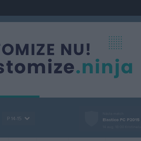
Nästa match
P 14-15
Elastico FC P2015 
14 aug, 18:00
Kristinel