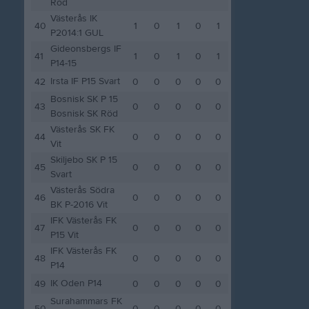
Röd
Västerås IK
40
1
0
1
0
1
P2014:1 GUL
Gideonsbergs IF
41
1
0
1
0
1
P14-15
Irsta IF P15 Svart
42
0
0
0
0
0
Bosnisk SK P 15
43
0
0
0
0
0
Bosnisk SK Röd
Västerås SK FK
44
0
0
0
0
0
Vit
Skiljebo SK P 15
45
0
0
0
0
0
Svart
Västerås Södra
46
0
0
0
0
0
BK P-2016 Vit
IFK Västerås FK
47
0
0
0
0
0
P15 Vit
IFK Västerås FK
48
0
0
0
0
0
P14
IK Oden P14
49
0
0
0
0
0
Surahammars FK