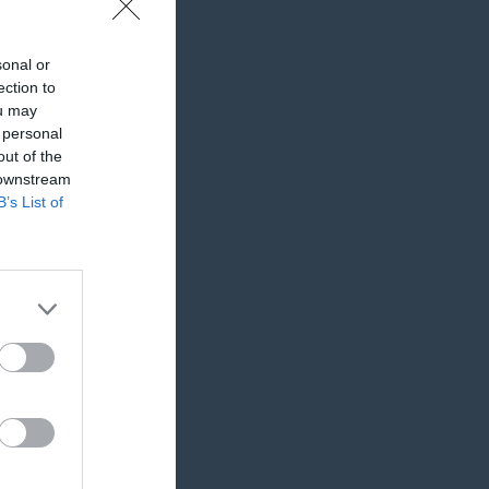
0
0
sonal or
ection to
ou may
 personal
out of the
Målvakter
 downstream
B’s List of
RK
P
0
0
0
0
ort