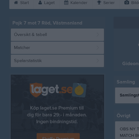
Start
Laget
Kalender
Serier
Bild
Pojk 7 mot 7 Röd, Västmanland
Översikt & tabell
Matcher
Spelarstatistik
Gideon
Samling
Samlingst
Övrigt
OBS NY T
MATCH BÖ