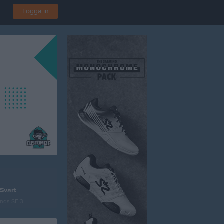
Logga in
Svart
unds SF 3