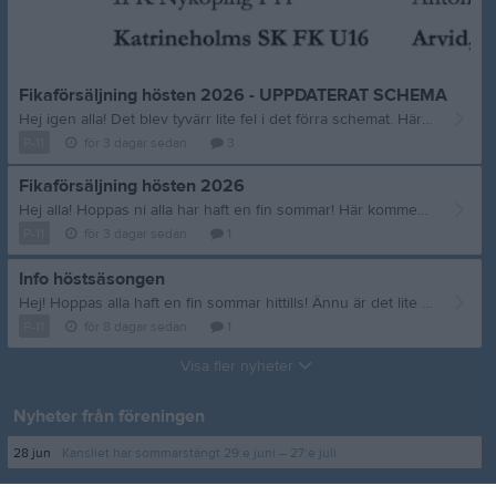
Fikaförsäljning hösten 2026 - UPPDATERAT SCHEMA
Hej igen alla! Det blev tyvärr lite fel i det förra schemat. Här kommer ett nytt, uppdaterat schema. Det är alltså detta schema som gäller med start nu på söndag. Jag ber om ursäkt för krånglet! //Therese
P-11
för 3 dagar sedan
3
Fikaförsäljning hösten 2026
Hej alla! Hoppas ni alla har haft en fin sommar! Här kommer schema för höstens fikaförsäljning. Jag tog även med träningsmatchen nu på söndag :) Det är fortfarande jag, Therese, (mamma till Kelwin) och Thomas, (pappa till Svante) som ansvarar för fikakorg samt inköp. Fikakorgen kommer, likt i våras, att förvaras och hämtas hos Thomas på Murgrönevägen 31. Ni når Thomas på 076-16 555 45 för att komma överens om tid för upphämtning. Var och en ansvarar för att byta med någon om man inte kan den tid man blir tilldelad. Vi bestämde på föräldramötet i våras att vi föräldrar sponsrar laget med kaffe till fikaförsäljningarna. Kaffe finns alltså inte i korgen. (Te finns). Hembakat är mycket uppskattat i kiosken så har man möjlighet att baka är det välkommet! Kom ihåg att prata ihop er med er fikakompis och hjälps åt (kontaktuppgifter finns under kontaktboken i laget.se). Tar något slut under ert fikapass, meddela Therese, 0763-96 76 78, så vi kan fylla på. Vi ses på fotbollsplanen! Heja GIF!! //Therese och Thomas
P-11
för 3 dagar sedan
1
Info höstsäsongen
Hej! Hoppas alla haft en fin sommar hittills! Ännu är det lite kvar som vi ska njuta av. Fotbollen drar igång med ordinarie träningar från nästa vecka. Vi kommer ha samma tider som under vårsäsongen. När mörkret kommer så blir det justeringar. Vi får se vad det kan bli. Nytt för höstsäsongen: Vi har bara ett lag i serien under höstsäsongen. Som det var under vårsäsongen hade vi ofta problem att få ihop lag och fick t.o.m ställa in matcher eller låna “gamla” spelare. Detta innebär att träningsnärvaro kommer att vara viktigare under höstäsäsongen men det kan bli spelare med ok träning som får stå över ibland också. Så alla är med på det. Nu tar vi nya tag och hoppas vi ser många spelare på träningarna och matcherna! Mvh ledarna
P-11
för 8 dagar sedan
1
Visa fler nyheter
Nyheter från föreningen
28 jun
Kansliet har sommarstängt 29:e juni – 27:e juli