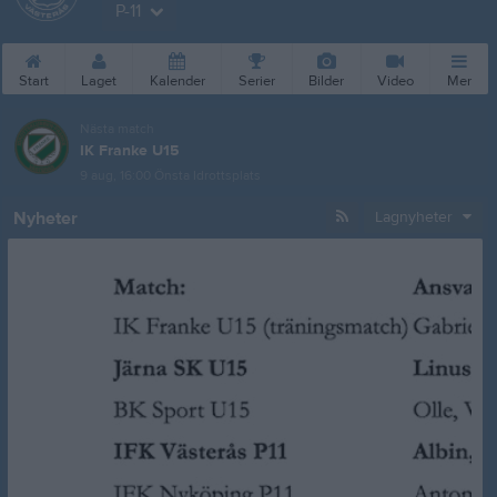
P-11
Start
Laget
Kalender
Serier
Bilder
Video
Mer
Nästa match
IK Franke U15
9 aug, 16:00
Önsta Idrottsplats
Nyheter
Lagnyheter