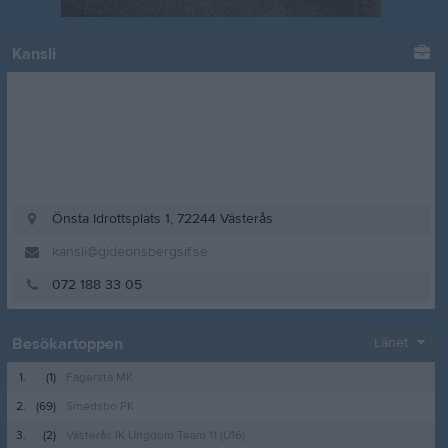
Kansli
Önsta Idrottsplats 1, 72244 Västerås
kansli@gideonsbergsif.se
072 188 33 05
Besökartoppen
Länet
1.
(1)
Fagersta MK
2.
(69)
Smedsbo PK
3.
(2)
Västerås IK Ungdom Team 11 (U16)