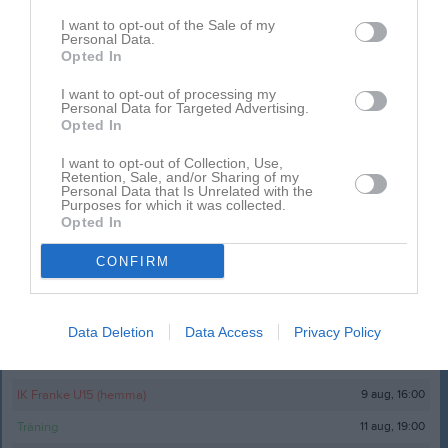
I want to opt-out of the Sale of my
Personal Data.
Ingen video uppladdad
Opted In
Logga in och ladda upp ert första klipp
I want to opt-out of processing my
Personal Data for Targeted Advertising.
Senast uppdaterade album
Opted In
I want to opt-out of Collection, Use,
Retention, Sale, and/or Sharing of my
Personal Data that Is Unrelated with the
Purposes for which it was collected.
Opted In
CONFIRM
Bollpojkar 5/9-20
3 bilder
Data Deletion
Data Access
Privacy Policy
Kalender
På gång
9 aug, 16:00
IK Franke U15 (hemma)
11 aug, 19:00
Träning