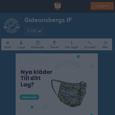
Logga in
Gideonsbergs IF
F-09
Start
Laget
Kalender
Serier
Om laget
Kontakt
Mer