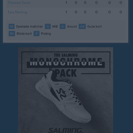
Therese Savci
1
0
0
0
0
0
Tyra Norling
1
0
0
0
0
0
M
Spelade matcher
G
Mål
A
Assist
GK
Gula kort
RK
Röda kort
P
Poäng