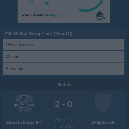
F16-18 Röd Grupp 1 vår (11mot11)
Översikt & tabell
Matcher
Spelarstatistik
Match
2 - 0
Önsta IP D
Gideonsbergs IF 1
Skiljebo SK
16 maj 2026