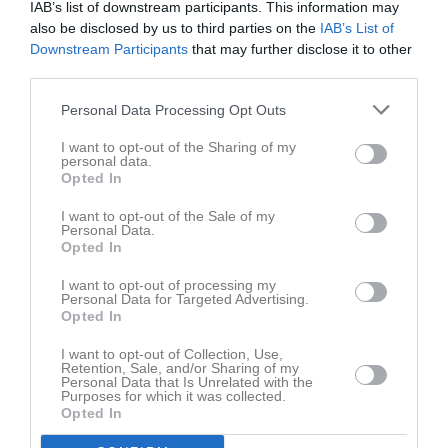
IAB’s list of downstream participants. This information may
Signe och Theres är dominerande i mitten. Kanterna med Elsa
also be disclosed by us to third parties on the
IAB’s List of
och Mariana jobbade hårt och skapade många halvchanser i
Downstream Participants
that may further disclose it to other
djupet. Leia fick mer och mer bollar ju längre matchen led och
third parties.
var aktiv på dessa djupleds bollar. Med andra ord var vi väldigt
nöjda med den första halvleken där vi spelar väldigt lugnt och
Personal Data Processing Opt Outs
rullar via mitten.
Andra halvleken har Skiljebo mer att säga till om och tar över
I want to opt-out of the Sharing of my
spelet då vi känns både lite trötta och släpper initiativet och
personal data.
Opted In
Skiljebo jobbar sig ini matchen och deras bollar i djupet får vi allt
oftare svårt att freda oss mot..Backlinjen tar de flesta men till slut
I want to opt-out of the Sale of my
så får SSK det läget dom väntar på och den boll som smiter
Personal Data.
igenom vårt försvar ger dom ett friläge från halva plan.
Opted In
Ida i målet kommer ut bra och med bra agerande styr hon bollen
I want to opt-out of processing my
i stolpen vilken vi sen rensar bort...Fin räddning av Ida!
Personal Data for Targeted Advertising.
Även om Skiljebo har mer att säga till om i andra så vi allt oftare
Opted In
lägger bollarna mer rakt i djup och har inte det tålamod vi hade i
första så är släpper vi inte till så många llgen bakåt. Bra försvar
I want to opt-out of Collection, Use,
Retention, Sale, and/or Sharing of my
under hela matchen. Skiljebo är starka och vältränade och jobbar
Personal Data that Is Unrelated with the
hårt på alla bollar så vi är nöjda att vi håller nollan idag. 2-0 målet
Purposes for which it was collected.
gör Wilda efter Marianas halvträff som hamnar på bortre stolpen
Opted In
där hon petar in den. Lite före det målet har Signe en frisparken i