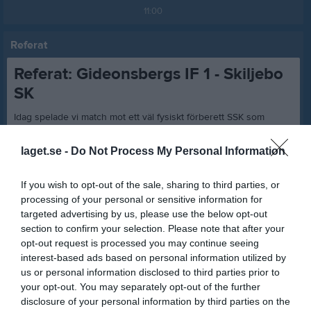
11:00
Referat
Referat: Gideonsbergs IF 1 - Skiljebo
SK
Idag spelade vi match mot ett väl fysiskt förberett SSK som
jobbar hårt och ger oss väldigt lite tid att behandla bollen vilket
kräver ett snabbare spel. Vi har idag en trupp där många spelare
laget.se -
Do Not Process My Personal Information
inte tränat eller spelat med varandrapå länge, vilket såklart vi var
medvetna om och var tydliga med att vi bara kräver att dom gör
If you wish to opt-out of the sale, sharing to third parties, or
sitt bästa. Det gjorde alla! ????
processing of your personal or sensitive information for
Första halvleken tycker jag vi skapar många lägen att göra mål
targeted advertising by us, please use the below opt-out
men tyvärr lyckades vi bara göra ett mål som Emelie gör på en
section to confirm your selection. Please note that after your
frispark. Deras målvakt gör ett antal bra räddningar och tyvärr
opt-out request is processed you may continue seeing
har vi bara 1-0 i halvtid. Men målet är en väldigt fin frispark i
interest-based ads based on personal information utilized by
första krysset ??.
us or personal information disclosed to third parties prior to
Vi rullar boll bra och mittbacks paret Maja / Emelie gör det väldigt
your opt-out. You may separately opt-out of the further
bra och följer matchplanen perfekt... når våra ytterbackar och
disclosure of your personal information by third parties on the
dessa i sin tur lyckades dela bollar till inner mitt, där Hanna,