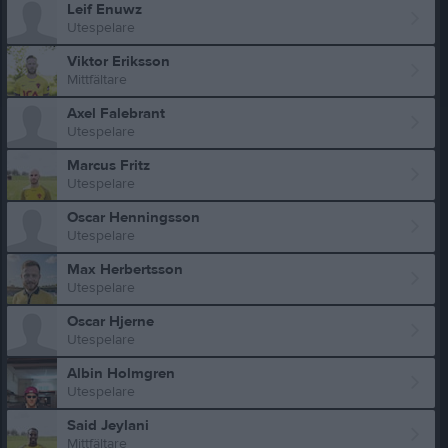
Leif Enuwz
Utespelare
Viktor Eriksson
Mittfältare
Axel Falebrant
Utespelare
Marcus Fritz
Utespelare
Oscar Henningsson
Utespelare
Max Herbertsson
Utespelare
Oscar Hjerne
Utespelare
Albin Holmgren
Utespelare
Said Jeylani
Mittfältare