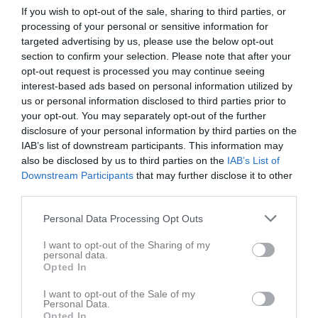
If you wish to opt-out of the sale, sharing to third parties, or
Division 6 Västra Herr Östergötland
7
0
0
1
0
0
processing of your personal or sensitive information for
Utveckling 2 Västra Herr Östergötland
1
0
0
0
0
0
targeted advertising by us, please use the below opt-out
section to confirm your selection. Please note that after your
Total
124
4
3
9
0
7
opt-out request is processed you may continue seeing
interest-based ads based on personal information utilized by
M
Spelade matcher
G
Mål
A
Assist
GK
Gula kort
us or personal information disclosed to third parties prior to
RK
Röda kort
P
Poäng
your opt-out. You may separately opt-out of the further
disclosure of your personal information by third parties on the
IAB’s list of downstream participants. This information may
Aktivitet för Mikael Säberg
also be disclosed by us to third parties on the
IAB’s List of
Downstream Participants
that may further disclose it to other
third parties.
Personal Data Processing Opt Outs
I want to opt-out of the Sharing of my
personal data.
Mikael Säberg har ingen aktivitet i föreningen
Opted In
I want to opt-out of the Sale of my
Personal Data.
Opted In