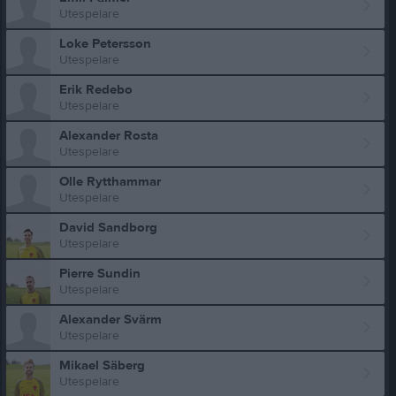
Utespelare
Loke Petersson
Utespelare
Erik Redebo
Utespelare
Alexander Rosta
Utespelare
Olle Rytthammar
Utespelare
David Sandborg
Utespelare
Pierre Sundin
Utespelare
Alexander Svärm
Utespelare
Mikael Säberg
Utespelare