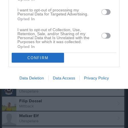
Truppen
Utespelare
7
I want to opt-out of processing my
Carl-Johan Brusefält-Ån
Personal Data for Targeted Advertising.
Forward
Opted In
Joel Ackemark
I want to opt-out of Collection, Use,
Utespelare
Retention, Sale, and/or Sharing of my
Personal Data that Is Unrelated with the
Purposes for which it was collected.
Najiib Ahmed
Opted In
Emil Andersson
CONFIRM
Utespelare
Ola Andersson
Utespelare
Data Deletion
Data Access
Privacy Policy
Brian Mac Chunokun
Utespelare
Filip Dossel
Mittback
Melker Elf
Utespelare