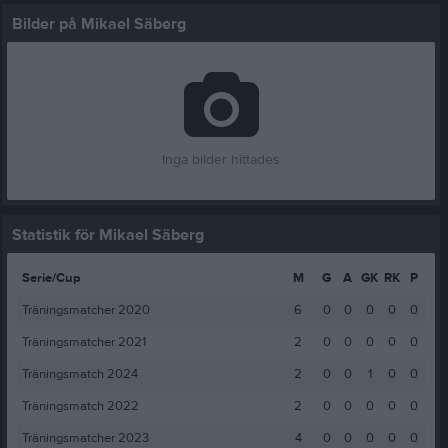
Bilder på Mikael Säberg
Inga bilder hittades
Statistik för Mikael Säberg
Serie/Cup
M
G
A
GK
RK
P
Träningsmatcher 2020
6
0
0
0
0
0
Träningsmatcher 2021
2
0
0
0
0
0
Träningsmatch 2024
2
0
0
1
0
0
Träningsmatch 2022
2
0
0
0
0
0
Träningsmatcher 2023
4
0
0
0
0
0