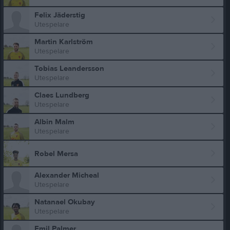
Felix Jäderstig
Utespelare
Martin Karlström
Utespelare
Tobias Leandersson
Utespelare
Claes Lundberg
Utespelare
Albin Malm
Utespelare
Robel Mersa
Alexander Micheal
Utespelare
Natanael Okubay
Utespelare
Emil Palmer