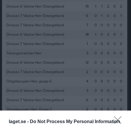
Division 6 Västra Herr Östergötland
15
1
1
2
0
2
Division 7 Västra Herr Östergötland
6
0
1
0
0
1
Division 7 Västra Herr Östergötland
7
0
0
0
0
0
Division 6 Västra Herr Östergötland
18
1
0
2
0
1
Division 7 Västra Herr Östergötland
1
0
0
0
0
0
Träningsmatcher Herr
3
0
0
0
0
0
Division 6 Västra Herr Östergötland
12
0
0
0
0
0
Division 7 Västra Herr Östergötland
2
0
0
0
0
0
Östgötacupen Herr, grupp G
4
0
0
0
0
0
Division 6 Västra Herr Östergötland
3
0
0
0
0
0
Division 7 Västra Herr Östergötland
6
0
0
0
0
0
Östgötacupen Herr, Grupp C
2
0
0
0
0
0
Division 6 Södra Herr Östergötland
15
2
1
0
0
3
laget.se -
Do Not Process My Personal Information
Herr Division 6 Västra
6
0
0
3
0
0