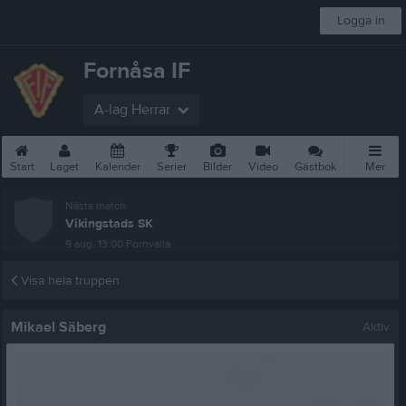
Logga in
Fornåsa IF
A-lag Herrar
Start
Laget
Kalender
Serier
Bilder
Video
Gästbok
Mer
Nästa match
Vikingstads SK
9 aug, 13:00
Fornvalla
Visa hela truppen
Mikael Säberg
Aktiv