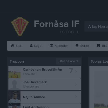
Fornåsa IF
A-lag Herra
FOTBOLL
Start
Laget
Kalender
Serier
Bild
Truppen
Utespelare
Tobias Le
7
Carl-Johan Brusefält-Ån
Forward
Joel Ackemark
Utespelare
Najiib Ahmed
Emil Andersson