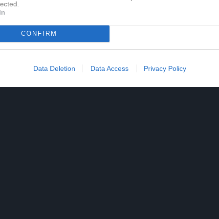
lected.
In
Tobias Leandersson har ingen aktivitet i föreningen
CONFIRM
Data Deletion
Data Access
Privacy Policy