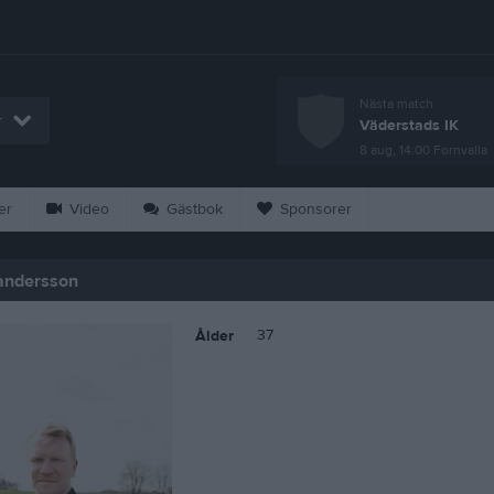
Nästa match
r
Väderstads IK
8 aug, 14:00
Fornvalla
er
Video
Gästbok
Sponsorer
andersson
37
Ålder