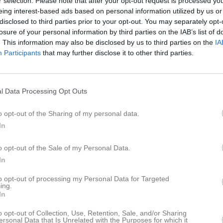
r selection. Please note that after your opt-out request is processed y
eing interest-based ads based on personal information utilized by us or
 7 Västra Herr Östergötland
0
2
0
disclosed to third parties prior to your opt-out. You may separately opt-
losure of your personal information by third parties on the IAB’s list of
matcher Herr
3
0
0
. This information may also be disclosed by us to third parties on the
IA
 6 Västra Herr Östergötland
17
0
0
Participants
that may further disclose it to other third parties.
upen Herr, grupp G
3
0
0
 6 Västra Herr Östergötland
7
0
0
l Data Processing Opt Outs
 6 Södra Herr Östergötland
0
2
1
o opt-out of the Sharing of my personal data.
30
4
1
In
de matcher
G
Mål
A
Assist
GK
Gula kort
RK
Röda kort
P
Poäng
o opt-out of the Sale of my Personal Data.
In
to opt-out of processing my Personal Data for Targeted
för Tobias Leandersson
ing.
In
o opt-out of Collection, Use, Retention, Sale, and/or Sharing
ersonal Data that Is Unrelated with the Purposes for which it