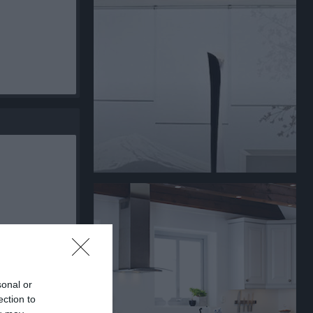
sonal or
ection to
K
RK
P