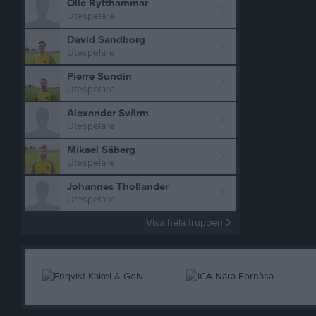
Olle Rytthammar
Utespelare
David Sandborg
Utespelare
Pierre Sundin
Utespelare
Alexander Svärm
Utespelare
Mikael Säberg
Utespelare
Johannes Thollander
Utespelare
Visa hela truppen