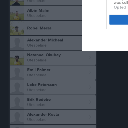
Utespelare
was col
Opted 
Albin Malm
Utespelare
Robel Mersa
Alexander Micheal
Utespelare
Natanael Okubay
Utespelare
Emil Palmer
Utespelare
Loke Petersson
Utespelare
Erik Redebo
Utespelare
Alexander Rosta
Utespelare