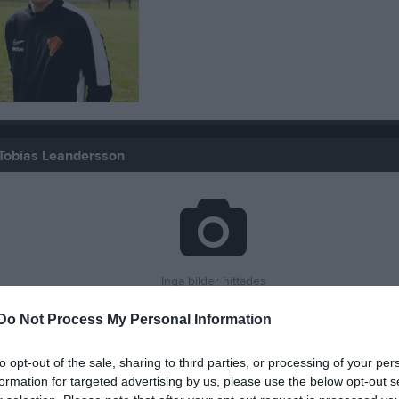
 Tobias Leandersson
Inga bilder hittades
Do Not Process My Personal Information
för Tobias Leandersson
to opt-out of the sale, sharing to third parties, or processing of your per
formation for targeted advertising by us, please use the below opt-out s
M
G
A
G
up