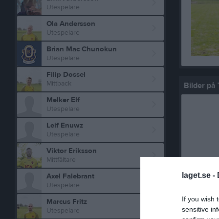
Utespelare
Ola Andersson
Utespelare
Brian Mac Chunokun
Utespelare
Filip Dossel
Mittback
Bilder på
Melker Elf
Utespelare
Leif Enuwz
Utespelare
Viktor Eriksson
Mittfältare
laget.se -
Axel Falebrant
Utespelare
Statistik 
If you wish 
Marcus Fritz
sensitive in
Utespelare
Serie/C