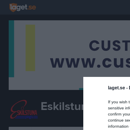
laget.se -
Eskilstuna BTK
If you wish 
sensitive in
confirm you
BORDTENNIS
continue se
information 