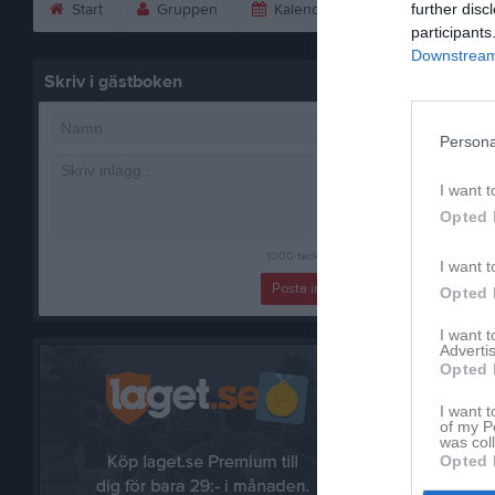
Start
Gruppen
Kalender
Bilder
further disc
V
participants
Downstream 
Skriv i gästboken
Gästbok
S
Persona
L
i
I want t
Opted 
H
1000
tecken kvar
s
I want t
s
Posta inlägg
Opted 
m
å
I want 
Advertis
g
Opted 
I want t
of my P
was col
D
Opted 