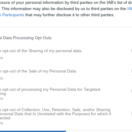
losure of your personal information by third parties on the IAB’s list of
ideo
Gästbok
Sponsorer
Om gruppen
. This information may also be disclosed by us to third parties on the
IA
Participants
that may further disclose it to other third parties.
tefan nilsson
l Data Processing Opt Outs
eam har varit och prov tränar hos er nu 2 gånger, han är fortfarande
ntresserad av att börja lira med pingis. Hur anmäler jag honom? 0737873
o opt-out of the Sharing of my personal data.
Ida Forssman
In
ej! Min son Otto Mirhag slutade hos er i början av höstterminen. Jag har
agt upp min plast men ändå får jag meddelande och fakturor från er. Jag
o opt-out of the Sale of my Personal Data.
er att han även står med i gruppen fortfarande. Jag har mailat till två
In
ailadressen, skrivit på Messenger och i er whatsapp men ingen
terkopplar till mig. Kan ni dra tillbaka fakturan och plocka bort honom frå
to opt-out of processing my Personal Data for Targeted
ing.
ruppen. Ja har fått flera påminnelser på fakturan… Hölsningar Ida
In
0704785892
o opt-out of Collection, Use, Retention, Sale, and/or Sharing
Emma Jensen
ersonal Data that Is Unrelated with the Purposes for which it
lected.
ante är genomförkyld och kommer inte på träningen idag, åter nästa vec
In