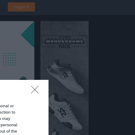
Logga in
sonal or
ection to
ou may
 personal
out of the