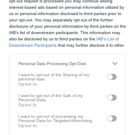
opt-out request is processed you may continue seeing
interest-based ads based on personal information utilized by
us or personal information disclosed to third parties prior to
your opt-out. You may separately opt-out of the further
disclosure of your personal information by third parties on the
IAB’s list of downstream participants. This information may
also be disclosed by us to third parties on the
IAB’s List of
Ingen video uppladdad
Downstream Participants
that may further disclose it to other
Logga in och ladda upp ert första klipp
third parties.
Personal Data Processing Opt Outs
Senast uppdaterade album
I want to opt-out of the Sharing of my
personal data.
Opted In
I want to opt-out of the Sale of my
Personal Data.
Opted In
Inget album finns skapat
I want to opt-out of processing my
Logga in som administratör och skapa ert första album
Personal Data for Targeted Advertising.
Opted In
Kalender
På gång