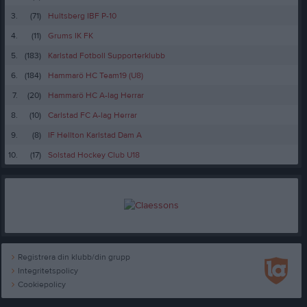
3.
(71)
Hultsberg IBF P-10
4.
(11)
Grums IK FK
5.
(183)
Karlstad Fotboll Supporterklubb
6.
(184)
Hammarö HC Team19 (U8)
7.
(20)
Hammarö HC A-lag Herrar
8.
(10)
Carlstad FC A-lag Herrar
9.
(8)
IF Hellton Karlstad Dam A
10.
(17)
Solstad Hockey Club U18
Registrera din klubb/din grupp
Integritetspolicy
Cookiepolicy