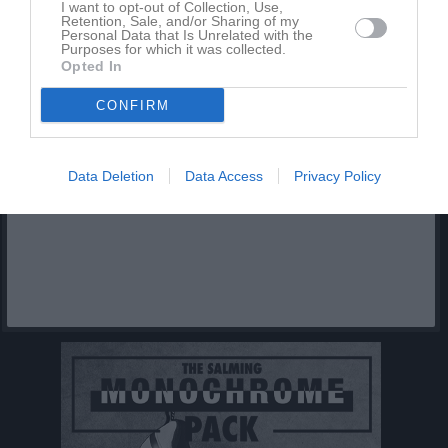
I want to opt-out of Collection, Use,
Retention, Sale, and/or Sharing of my
Personal Data that Is Unrelated with the
Purposes for which it was collected.
Inga kommande aktiviteter
Opted In
CONFIRM
Kalenderöversikt
Data Deletion
Data Access
Privacy Policy
Facebook