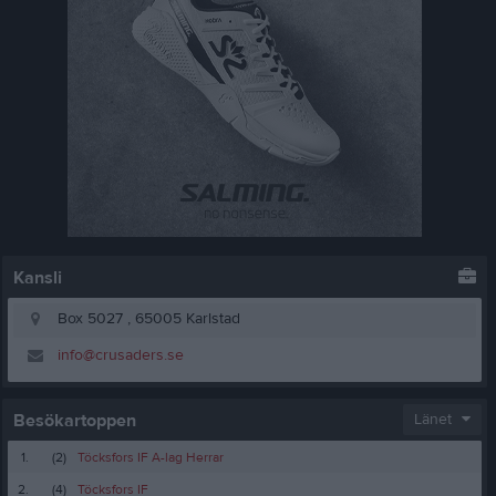
Kansli
Box 5027 , 65005 Karlstad
info@crusaders.se
Besökartoppen
Länet
1.
(2)
Töcksfors IF A-lag Herrar
2.
(4)
Töcksfors IF