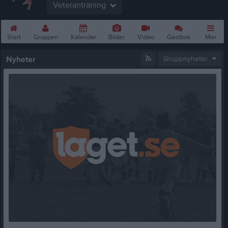
Veteranträning
Start
Gruppen
Kalender
Bilder
Video
Gästbok
Mer
Nyheter
Gruppnyheter