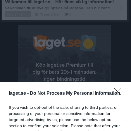
Välkomna till laget.se – Här finns viktig information!
Välkommen till er nya gruppsida på laget.se! Den blir central i all kommunikation mellan aktiva, ledare, föräldrar och andra intresserade. För att komma igång direkt med en bra kommunikation i och omkring gruppen finns ett antal viktiga punkter för sidans administratör: • Logga in och lägga till alla aktiva och ledare under Medlemmar. • Fylla på kalendern med alla inplanerade aktiviteter. Matcher läggs till via Serier medan träningar och andra aktiviteter läggs till via Aktiviteter. • Skriv nyheter löpande och berätta om verksamheten. I takt med att nya nyheter läggs till kommer den här nyhetstexten att försvinna. Om någon i gruppen har frågor om laget.se är man alltid välkommen att kontakta vår support på support@laget.se eller 019-15 44 00. Varmt välkomna till laget.se!
Veteranträning
15 maj 2025
0
laget.se -
Do Not Process My Personal Information
If you wish to opt-out of the sale, sharing to third parties, or
processing of your personal or sensitive information for
targeted advertising by us, please use the below opt-out
section to confirm your selection. Please note that after your
Senast uppladdade video