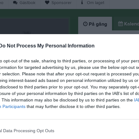
eo
Gästbok
Sponsorer
Om laget
Kalend
På gång
Inga kommande akti
Do Not Process My Personal Information
to opt-out of the sale, sharing to third parties, or processing of your per
K
formation for targeted advertising by us, please use the below opt-out s
r selection. Please note that after your opt-out request is processed y
eing interest-based ads based on personal information utilized by us or
disclosed to third parties prior to your opt-out. You may separately opt-
losure of your personal information by third parties on the IAB’s list of
. This information may also be disclosed by us to third parties on the
IA
Participants
that may further disclose it to other third parties.
viktig information!
l Data Processing Opt Outs