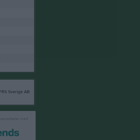
K
 samarbetar med