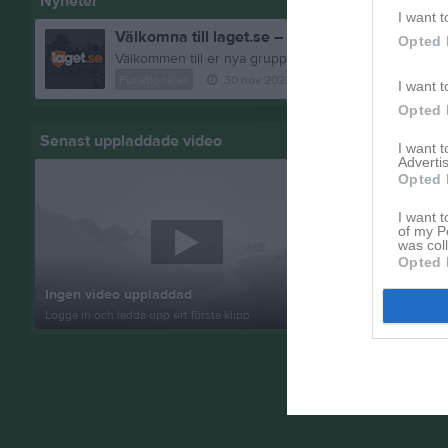
Nyheter
I want t
Välkomna till laget.se – Här finns viktig inform
Opted 
Funktionärer
30 nov 2023
0
kommentarer
I want t
Opted 
Senast uppladdade video
Senast up
I want 
Advertis
Opted 
I want t
of my P
was col
Opted 
Inget album
Ingen video uppladdad
Logga in som 
Logga in och ladda upp ert första klipp
album