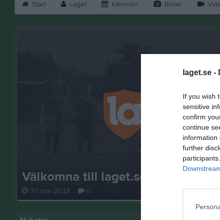
Start
Laget
Kalender
Bilder
Vid
laget.se -
If you wish 
sensitive in
confirm you
continue se
information 
further disc
participants
Downstream 
Välkomna till laget.se – Här finns 
30 nov 2023
0
Persona