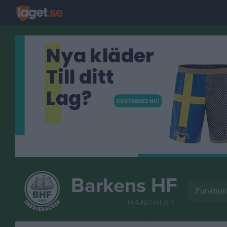
Barkens HF
Funktion
HANDBOLL