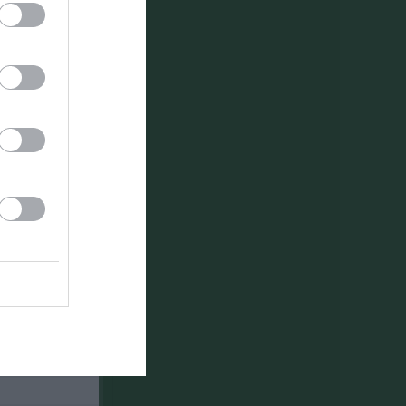
et fest!!
Länet