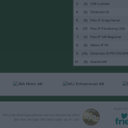
3.
(4)
CSK Ludvika
4.
(5)
Östansbo IS
5.
(8)
Falu IF A-lag Herrar
6.
(17)
Falu IF Försäsong U20
7.
(3)
Falu IF U16 Regional
8.
(6)
Säters IF FK
9.
(26)
Östansbo IS P13 ÖIS/SF
10.
(9)
Avesta AIK
laget.se
Det enda föreningssystemet som har hamnat på IDG:s
lista över Sveriges 100 bästa sajter sju år i rad.