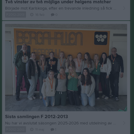
Två vinster av två möjliga under helgens matcher
Började mot Karlskoga, efter en trevande inledning så fick tjejerna ordning på spelet och ”rann i från ” till en övertygande seger med 30-14. Andra matchen mot hemmalaget Kristinehamn blev en tuffare tillställning. Kristinehamn ledde i halvtid med 8-7, men i andra halvlek fick tjejerna ordning på försvarsspelet vilket även innebar att man fick tillfälle till snabba omställningar vilket resulterade i många ”enkla”enkla mål.Slutresultat vinst med 23-15
F2012-2013
16 feb
0
Sista samlingen F 2012-2013
Nu har vi avslutat säsongen 2025-2026 med utdelning av medaljer efter seriesegern och Pizza som efterrätt
F2012-2013
11 maj
1