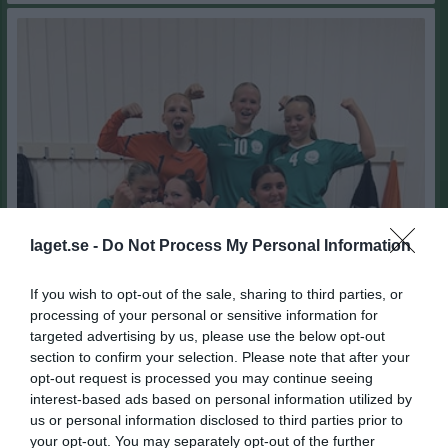
laget.se -
Do Not Process My Personal Information
If you wish to opt-out of the sale, sharing to third parties, or
processing of your personal or sensitive information for
Två storsegrar i Nora
targeted advertising by us, please use the below opt-out
Nu åker vi hem från Nora med två storsegrar i bagaget. I första matchen vann vi med hela 44-5 mot Karlskoga och andra matchen slutade i 7-27 mot Nora. Riktigt bra kämpat av laget med endast en avbytare! Tack till Gustav och Emil från p12 som hjälpte oss idag
section to confirm your selection. Please note that after your
F2012-2013
9 nov 2025
4
opt-out request is processed you may continue seeing
interest-based ads based on personal information utilized by
Visa fler nyheter
us or personal information disclosed to third parties prior to
your opt-out. You may separately opt-out of the further