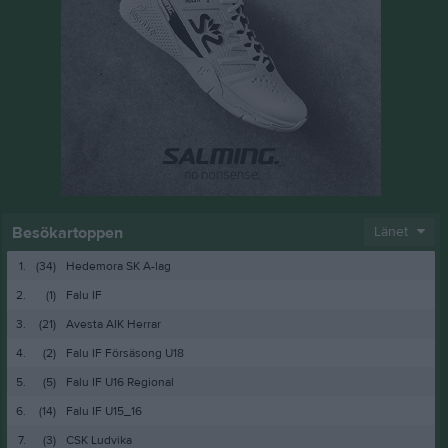
Besökartoppen
Länet
1.
(34)
Hedemora SK A-lag
2.
(1)
Falu IF
3.
(21)
Avesta AIK Herrar
4.
(2)
Falu IF Försäsong U18
5.
(5)
Falu IF U16 Regional
6.
(14)
Falu IF U15_16
7.
(3)
CSK Ludvika