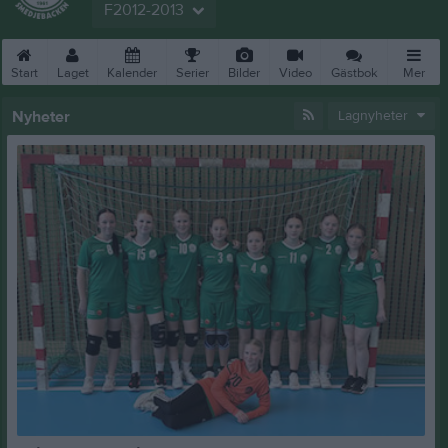
F2012-2013
Start
Laget
Kalender
Serier
Bilder
Video
Gästbok
Mer
Nyheter
Lagnyheter