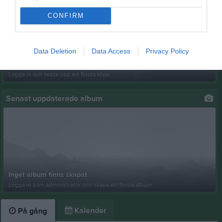
CONFIRM
Data Deletion
Data Access
Privacy Policy
Ingen video uppladdad
Logga in och ladda upp ert första klipp
Senast uppdaterade album
Inget album finns skapat
Logga in som administratör och skapa ert första album
Kalender
På gång