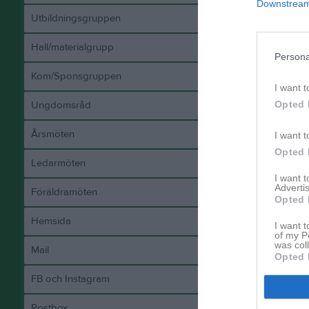
Downstream 
Utbildningsgruppen
Hall/materialgrupp
Persona
Kom/Sponsgruppen
I want t
Opted 
Ungdomsråd
Årsmöten
I want t
Opted 
Ledarmöten
I want 
Advertis
Föräldramöten
Opted 
Hemsida
I want t
of my P
was col
Mail
Opted 
FB och Instagram
Postbox