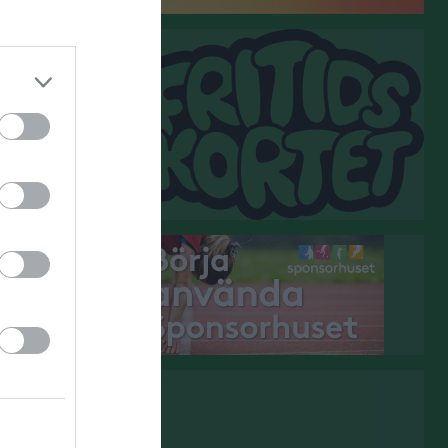
Ledarmöten
Föräldramöten
Hemsida
Mail
FB och Instagram
Postbox
Lagledare