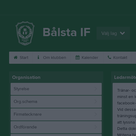
Bålsta IF
Välj lag
Start
Om klubben
Kalender
Kontakt
Organisation
Ledarmöt
Styrelse
Tränar- oc
minst en l
Org.schema
facebook-s
Vid dessa
Firmatecknare
träningsup
att lyssna
Ordförande
Detta dok
Mötena bo