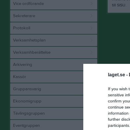
Vice ordförande
till SISU.
Sekreterare
Protokoll
Verksamhetsplan
Verksamhberättelse
Arkivering
laget.se -
Kassör
Gruppansvarig
If you wish 
sensitive in
Ekonomigrupp
confirm you
continue se
Tävlingsgruppen
information 
further disc
Eventgruppen
participants