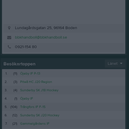
Lundagårdsgatan 25, 96164 Boden
bbkhandboll@bbkhandboll.se
0921-154 80
Besökartoppen
Länet
1.
(11)
Öjeby IF P-13
2.
(3)
Piteå HC J20 Region
3.
(4)
Sunderby SK J18 Hockey
4.
(1)
Öjeby IF
5.
(104)
Trångfors IF F-15
6.
(12)
Sunderby SK J20 Hockey
7.
(21)
Gammelgårdens IF