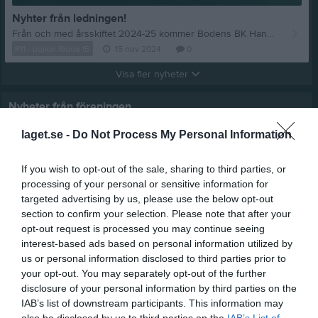
Nyhter från ledningen!
Från och med årsskiftet 2024-25 kommer Bodens BK Handboll ha en egen marknadsgrupp som strategiskt kommer arbeta för att förmedla och inspirera föreningens vision om en klubb för livet. Som ett första steg i detta arbete bjuds alla sociala medie-ansvariga in till ett kort informationsmöte (digitalt) för att gå igenom den kommunikationsstrategi som finns framtagen. Känn dig träffad om du är den som har ett inlogg till erat lags instagram-konto och brukar lägga upp inlägg från era träningar, matcher, etc. Vid rodret finns Petra Söderström och Hanna Weinmar och oss når ni via; sderstrmpetra@gmail.com hannaweinmar@gmail.com OSA senast 1/12 till ovanstående! Allt gott och väl mött
P11 - pojkar födda 15
15 nov 2024
0
Visa fler nyheter
Nyheter från föreningen
Handbollskamrater BBK:are- Återträff 2026!
laget.se -
Do Not Process My Personal Information
If you wish to opt-out of the sale, sharing to third parties, or
processing of your personal or sensitive information for
targeted advertising by us, please use the below opt-out
section to confirm your selection. Please note that after your
opt-out request is processed you may continue seeing
interest-based ads based on personal information utilized by
us or personal information disclosed to third parties prior to
your opt-out. You may separately opt-out of the further
disclosure of your personal information by third parties on the
IAB’s list of downstream participants. This information may