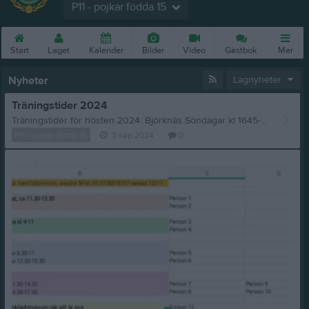
P11 - pojkar födda 15
Start
Laget
Kalender
Bilder
Video
Gästbok
Mer
Nyheter
Lagnyheter
Träningstider 2024
Träningstider för hösten 2024: Björknäs Söndagar kl 1645-1800 Stureskolan Onsdagar kl 1700-1815 Första träning: onsdag 25e sept kl 17-18.15 Tränare för i år är: Max Havama, Pär Degerlund, Johnny Sedholm och Liselotte Lindmark Vid frågor kontakta lagledare Britta Lindmark Tel; 073-8318197 E-post; brittalindmark88@gmail.com
P11 - pojkar födda 15
3 sep 2024
0