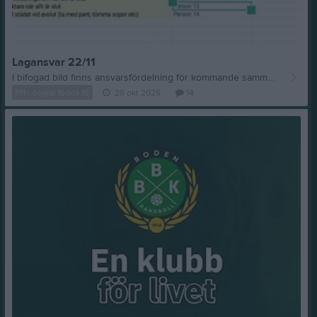
Lagansvar 22/11
I bifogad bild finns ansvarsfördelning för kommande sammandrag som vi arrangerar hemma den 22/11 Som ni ser behövs sammanlagd 15 personer för samtliga uppdrag vi har. Uppdragen är indelade i olika färger och till dessa behövs olika antal personer. Ibland delar vi vissa pass med F10, exempelvis kiosk. Det är först till kvarn att skriva vilken person ni tar uppdraget som. Kommentera i detta inlägg genom att skriva ”barnets namn person x”, exempelvis ”Nore Lindmark person 7”.
P11 - pojkar födda 15
28 okt 2025
14