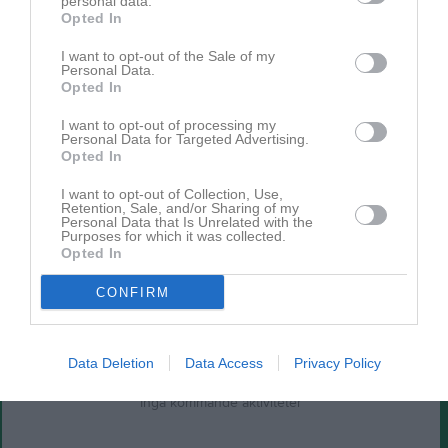
personal data.
Opted In
Ingen video uppladdad
I want to opt-out of the Sale of my
Logga in och ladda upp ert första klipp
Personal Data.
Opted In
Senast uppdaterade album
I want to opt-out of processing my
Personal Data for Targeted Advertising.
Opted In
I want to opt-out of Collection, Use,
Retention, Sale, and/or Sharing of my
Personal Data that Is Unrelated with the
Purposes for which it was collected.
Opted In
Fys
4 bilder
CONFIRM
Kalender
På gång
Data Deletion
Data Access
Privacy Policy
Inga kommande aktiviteter