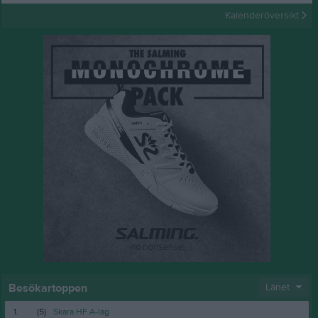
Kalenderöversikt
Besökartoppen
Länet
1.
(5)
Skara HF A-lag