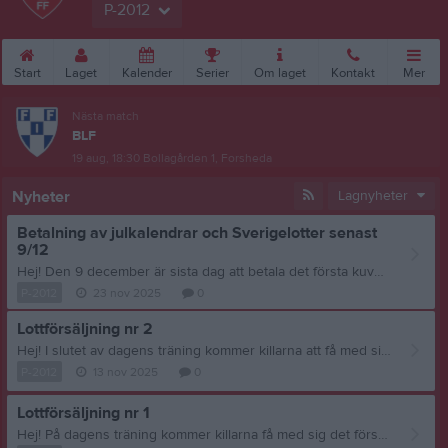
P-2012
Start
Laget
Kalender
Serier
Om laget
Kontakt
Mer
Nästa match
BLF
19 aug, 18:30
Bollagården 1, Forsheda
Nyheter
Lagnyheter
Betalning av julkalendrar och Sverigelotter senast
9/12
Hej! Den 9 december är sista dag att betala det första kuvertet med julkalendrar och Sverigelotter. Inbetalning sker genom swish till Salih på följande nr. 0702-71 76 66. Glöm inte att ange spelarens namn. Ha en fin kväll! Mvh Föräldragruppen genom Susanne
P-2012
23 nov 2025
0
Lottförsäljning nr 2
Hej! I slutet av dagens träning kommer killarna att få med sig ett kuvert med Bingolotter. En del av försäljningsvinsten går till laget. Information om försäljningen och när lotterna ska vara inbetalade framgår i kuvertet. Inbetalning sker genom swish till Salih på följande nr. 0702-71 76 66. Glöm inte att ange spelarens namn. De som har äldre syskon som också spelar i Södra behöver inte sälja. Mvh Föräldragruppen genom Susanne
P-2012
13 nov 2025
0
Lottförsäljning nr 1
Hej! På dagens träning kommer killarna få med sig det första kuvertet med Bingolottos julkalendrar och Sverigelotter. OBS! Vissa killar fick sitt kuvert för några veckor sedan. En del av försäljningsvinsten går till laget. I varje kuvert finns information om försäljningen och när man ska betala in till Salih. Swisha till 0702-71 76 66 och ange namnet på barnet vid inbetalningen. De killar som har äldre syskon i Södra kommer inte att få kuvert, då lotterna går till det äldsta syskonet. Allt gott! Med vänlig hälsning Föräldragruppen genom Susanne