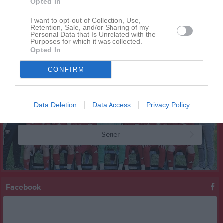
Opted In
18 aug, 18:30
Träning
I want to opt-out of Collection, Use,
19 aug, 18:30
BLF (borta)
Retention, Sale, and/or Sharing of my
Personal Data that Is Unrelated with the
Purposes for which it was collected.
Kalenderöversikt
Opted In
Laget
CONFIRM
Data Deletion
Data Access
Privacy Policy
Truppen
Serier
Facebook