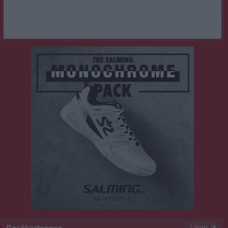
Besökartoppen
Länet