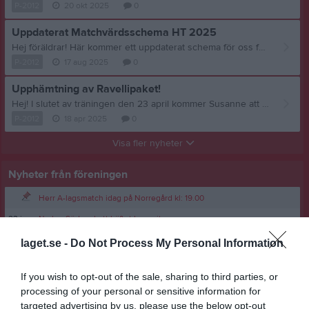
P-2012
20 okt 2025
0
Uppdaterat Matchvärdsschema HT 2025
Hej föräldrar! Här kommer ett uppdaterat schema för oss föräldrar under killarnas hemmamatcher! Vi hjälper då till att vara matchvärdar! Det ligger under dokument: https://www.laget.se/varnamosodrap12/Document Viktigt: * Kom i tid, samlingstid samtidigt som killar. Finns ingen som samlar ihop er, utan ni två som är samma på passet stämmer av. * Ta på dig reflexväst (finns i plåtskåpet där alla bollar osv är) * Möt bortalaget, visa till rätt omkädningsrum * Ta fram 3 bollar till varje lag, pumpa vid behov * ställ fram målen till 9-manna och ställ ut koner enligt schema på plats. * Se till att publiken inte är inne på planen under hela matchen, de ska stå på asfalten. Som vi skrev innan så väljer vi nu att prioritera bort kioskverksamheten under killarnas hemmamatcher. Vi kommer istället att arrangera någon försäljning under hösten för att få in mer pengar till lagkassan, vi återkommer om det. Vänligen, Föräldrargruppen Caroline, Susanne, Alban och Salih
P-2012
17 aug 2025
0
Upphämtning av Ravellipaket!
Hej! I slutet av träningen den 23 april kommer Susanne att lämna över Ravellipaketen till killarna. Hon kommer att finnas på plats från 19.45 ifall ni föräldrar vill hämta paketen istället. Ni ska sen leverera paketen till era kunder som betalar till er som säljare. När ni fått in hela summan från era kunder swishar ni den till Susanne. OBS! Senast fredagen den 2 maj måste ni swisha Susanne för att kunna betala fakturan från Ravelli. Det innebär att leveranserna måste ske ganska snabbt för att detta ska kunna genomföras. Swisha betalningen till Susanne på 0703-25 77 92. Vad era kunder ska betala kommer att framgå i era paket, men Susanne har även en lista med summorna ifall ni undrar. OBS! Har man inte möjlighet att hämta paketen den 23 april, hör man av sig till Susanne så kommer ni överens om annan dag och tid för upphämtning. Vid ev. byten eller reklamationer hänvisar ni kunden till denna länk. https://www.ravelli.se/byta-reklamera-angra/ Glad påsk! /Föräldrargruppen
P-2012
18 apr 2025
0
Visa fler nyheter
Nyheter från föreningen
Herr A-lagsmatch idag på Norregård kl: 19.00
23 jun
Nu har Södrarabatt häftet kommit
14 jun
Nu börjar fotbollsskolan på Norregårds IP
laget.se -
Do Not Process My Personal Information
11 jun
Herr match mot IFK Grimslöv Fredag 12/6 kl:19.00
If you wish to opt-out of the sale, sharing to third parties, or
processing of your personal or sensitive information for
targeted advertising by us, please use the below opt-out