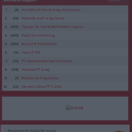
1.
(4)
Hovslätts IK Herrar A-lag Allsvenskan
2.
(49)
Västboås GoIF A-lag Herrar
3.
(455)
Tabergs SK TSK BORDTENNIS Ungdom
4.
(456)
Eksjö Tennisförening
5.
(450)
Mullsjö IF P2019/2020
6.
(14)
Habo IF P18
7.
(30)
FC Vetlanda Dam Seniortruppen
8.
(108)
Vetlanda FF A-lag
9.
(7)
Mariebo IK A-lag Damer
10.
(23)
Värnamo Södra FF P-2012
Registrera din klubb/din grupp